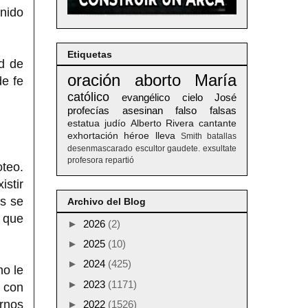
enido
Etiquetas
ad de
oración
aborto
María
de fe
católico
evangélico
cielo
José
profecías
asesinan
falso
falsas
estatua
judío
Alberto
Rivera
cantante
exhortación
héroe
lleva
Smith
batallas
desenmascarado
escultor
gaudete. exsultate
profesora
repartió
oteo.
istir
es se
Archivo del Blog
 que
►
2026
(2)
►
2025
(10)
►
2024
(425)
no le
►
2023
(1171)
e con
rnos
►
2022
(1526)