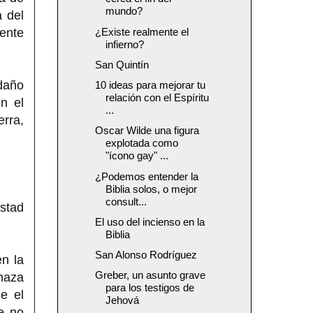
mundo?
 del
ente
¿Existe realmente el
infierno?
San Quintín
 daño
10 ideas para mejorar tu
relación con el Espíritu
en el
...
rra,
Oscar Wilde una figura
explotada como
"ícono gay" ...
¿Podemos entender la
Biblia solos, o mejor
consult...
istad
El uso del incienso en la
Biblia
San Alonso Rodríguez
en la
Greber, un asunto grave
haza
para los testigos de
e el
Jehová
e no