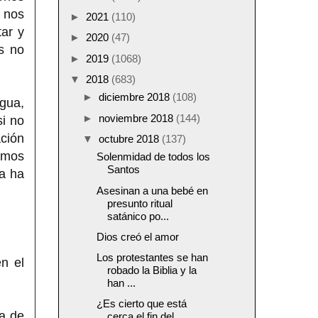
o nos
►
2021
(110)
ar y
►
2020
(47)
s no
►
2019
(1068)
▼
2018
(683)
►
diciembre 2018
(108)
agua,
►
noviembre 2018
(144)
i no
ación
▼
octubre 2018
(137)
emos
Solenmidad de todos los
Santos
da ha
Asesinan a una bebé en
presunto ritual
satánico po...
Dios creó el amor
Los protestantes se han
n el
robado la Biblia y la
han ...
¿Es cierto que está
va de
cerca el fin del