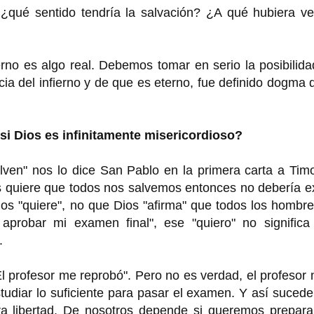
a, ¿qué sentido tendría la salvación? ¿A qué hubiera v
rno es algo real. Debemos tomar en serio la posibilid
ia del infierno y de que es eterno, fue definido dogma 
 si Dios es infinitamente misericordioso?
lven" nos lo dice San Pablo en la primera carta a Tim
s quiere que todos nos salvemos entonces no debería ex
Dios "quiere", no que Dios "afirma" que todos los hombr
 aprobar mi examen final", ese "quiero" no significa
.
 profesor me reprobó". Pero no es verdad, el profesor 
tudiar lo suficiente para pasar el examen. Y así suced
a libertad. De nosotros depende si queremos prepara