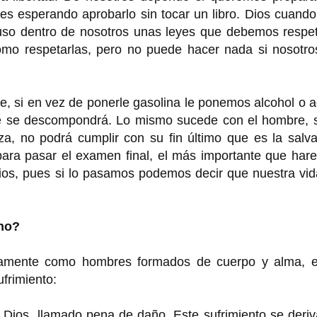
es esperando aprobarlo sin tocar un libro. Dios cuand
uso dentro de nosotros unas leyes que debemos respet
mo respetarlas, pero no puede hacer nada si nosotro
e, si en vez de ponerle gasolina le ponemos alcohol o 
nte se descompondrá. Lo mismo sucede con el hombre, s
eza, no podrá cumplir con su fin último que es la salv
para pasar el examen final, el más importante que har
 Dios, pues si lo pasamos podemos decir que nuestra vi
rno?
enamente como hombres formados de cuerpo y alma, e
frimiento:
a Dios, llamado pena de daño. Este sufrimiento se deri