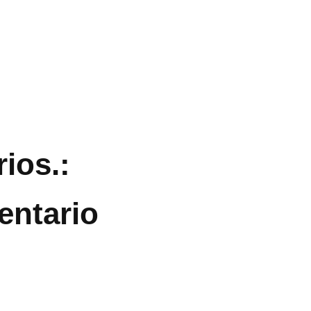
ios.:
entario