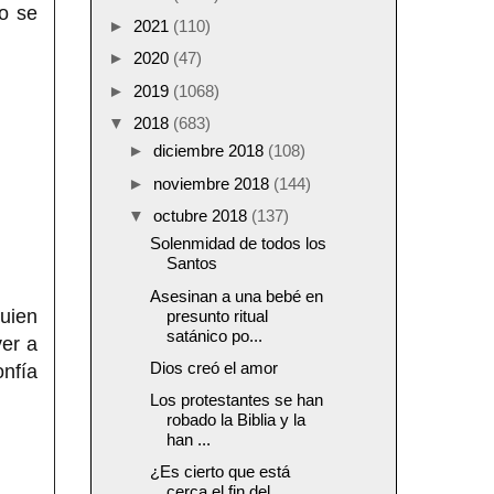
no se
►
2021
(110)
►
2020
(47)
►
2019
(1068)
▼
2018
(683)
►
diciembre 2018
(108)
►
noviembre 2018
(144)
▼
octubre 2018
(137)
Solenmidad de todos los
Santos
Asesinan a una bebé en
uien
presunto ritual
satánico po...
ver a
Dios creó el amor
onfía
Los protestantes se han
robado la Biblia y la
han ...
¿Es cierto que está
cerca el fin del