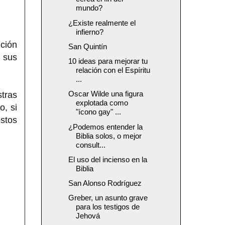
mundo?
¿Existe realmente el
infierno?
nción
San Quintín
n sus
10 ideas para mejorar tu
relación con el Espíritu
...
Oscar Wilde una figura
tras
explotada como
o, si
"ícono gay" ...
stos
¿Podemos entender la
Biblia solos, o mejor
consult...
El uso del incienso en la
Biblia
San Alonso Rodríguez
Greber, un asunto grave
para los testigos de
Jehová