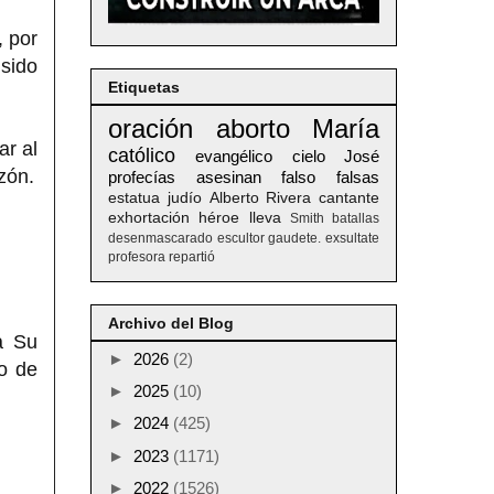
, por
sido
Etiquetas
oración
aborto
María
ar al
católico
evangélico
cielo
José
zón.
profecías
asesinan
falso
falsas
estatua
judío
Alberto
Rivera
cantante
exhortación
héroe
lleva
Smith
batallas
desenmascarado
escultor
gaudete. exsultate
profesora
repartió
Archivo del Blog
a Su
►
2026
(2)
o de
►
2025
(10)
►
2024
(425)
►
2023
(1171)
►
2022
(1526)