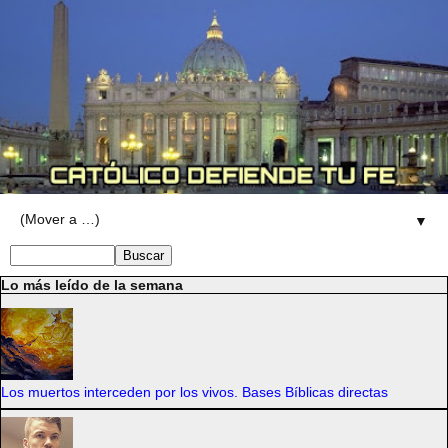
▼
Lo más leído de la semana
Los muertos interceden por los vivos. Bases Bíblicas directas