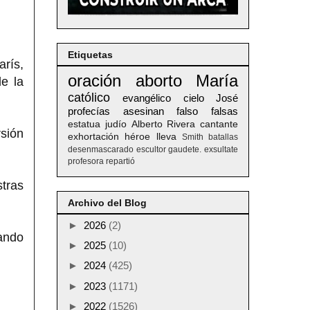
Etiquetas
arís,
oración
aborto
María
de la
católico
evangélico
cielo
José
profecías
asesinan
falso
falsas
estatua
judío
Alberto
Rivera
cantante
rsión
exhortación
héroe
lleva
Smith
batallas
desenmascarado
escultor
gaudete. exsultate
profesora
repartió
tras
Archivo del Blog
►
2026
(2)
dando
►
2025
(10)
►
2024
(425)
►
2023
(1171)
►
2022
(1526)