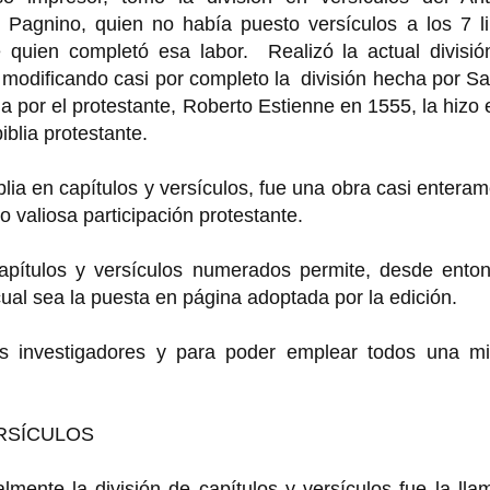
 Pagnino, quien no había puesto versículos a los 7 li
 quien completó esa labor. Realizó la actual divisió
modificando casi por completo la división hecha por S
a por el protestante, Roberto Estienne en 1555, la hizo 
iblia protestante.
blia en capítulos y versículos, fue una obra casi entera
 valiosa participación protestante.
 capítulos y versículos numerados permite, desde ento
ual sea la puesta en página adoptada por la edición.
os investigadores y para poder emplear todos una m
ERSÍCULOS
lmente la división de capítulos y versículos fue la ll