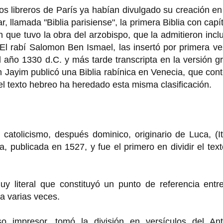
s libreros de París ya habían divulgado su creación e
, llamada "Biblia parisiense", la primera Biblia con capí
n que tuvo la obra del arzobispo, que la admitieron incl
El rabí Salomon Ben Ismael, las insertó por primera v
 año 1330 d.C. y más tarde transcripta en la versión g
 Jayim publicó una Biblia rabínica en Venecia, que con
l texto hebreo ha heredado esta misma clasificación.
catolicismo, después dominico, originario de Luca, (It
a, publicada en 1527, y fue el primero en dividir el tex
y literal que constituyó un punto de referencia entre
a varias veces.
oso impresor, tomó la división en versículos del Ant