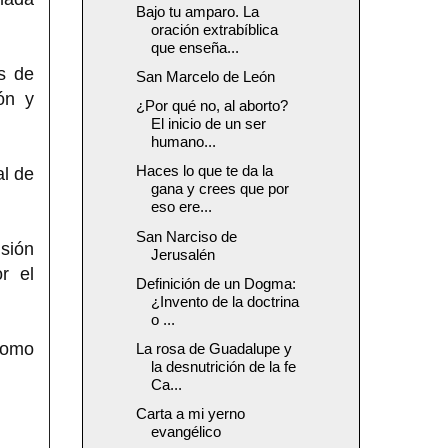
Bajo tu amparo. La
oración extrabíblica
que enseña...
s de
San Marcelo de León
ón y
¿Por qué no, al aborto?
El inicio de un ser
humano...
Haces lo que te da la
al de
gana y crees que por
eso ere...
San Narciso de
isión
Jerusalén
r el
Definición de un Dogma:
¿Invento de la doctrina
o ...
como
La rosa de Guadalupe y
la desnutrición de la fe
Ca...
Carta a mi yerno
evangélico