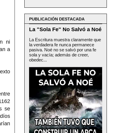
PUBLICACIÓN DESTACADA
La "Sola Fe" No Salvó a Noé
La Escritura muestra claramente que
ón ni
la verdadera fe nunca permanece
ran a
pasiva. Noé no se salvó por una fe
sola y vacía; además de creer,
obedec...
texto
ntre
1162
s se
udíos
arían