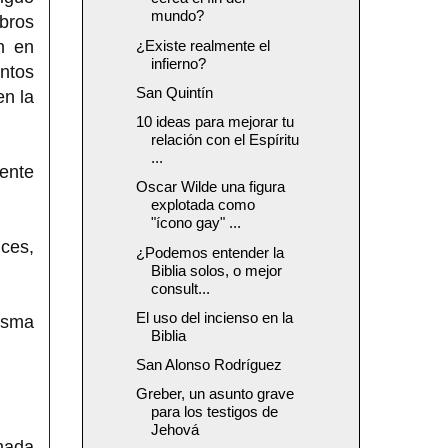
mundo?
bros
n en
¿Existe realmente el
infierno?
antos
San Quintín
en la
10 ideas para mejorar tu
relación con el Espíritu
...
mente
Oscar Wilde una figura
explotada como
"ícono gay" ...
nces,
¿Podemos entender la
Biblia solos, o mejor
consult...
El uso del incienso en la
isma
Biblia
San Alonso Rodríguez
Greber, un asunto grave
para los testigos de
Jehová
amada