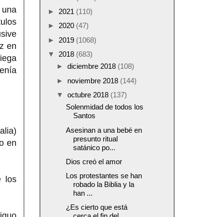
n una
►
2021
(110)
tulos
►
2020
(47)
usive
►
2019
(1068)
ez en
▼
2018
(683)
riega
►
diciembre 2018
(108)
tenía
►
noviembre 2018
(144)
▼
octubre 2018
(137)
Solenmidad de todos los
Santos
alia)
Asesinan a una bebé en
presunto ritual
to en
satánico po...
Dios creó el amor
Los protestantes se han
 los
robado la Biblia y la
han ...
¿Es cierto que está
iguo
cerca el fin del