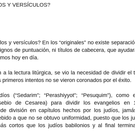
LOS Y VERSÍCULOS?
ulos y versículos? En los “originales” no existe separaci
 signos de puntuación, ni títulos de cabecera, que ayuda
emos hoy en día.
la lectura litúrgica, se vio la necesidad de dividir el 
s primeros intentos no se vieron coronados por el éxito.
díos (“Sedarim”; “Perashiyyot”; “Pesuquim”), como e
usebio de Cesarea) para dividir los evangelios en 
 de división en capítulos hechos por los judíos, jamá
ebido a que no se obtuvo uniformidad, puesto que los j
ás cortos que los judíos babilonios y al final termin