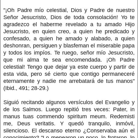
"¡Oh Padre mío celestial, Dios y Padre de nuestro
Señor Jesucristo, Dios de toda consolación! Yo te
agradezco el haberme revelado a tu amado Hijo
Jesucristo, en quien creo, a quien he predicado y
confesado, a quien he amado y alabado, a quien
deshonran, persiguen y blasfeman el miserable papa
y todos los impíos. Te ruego, señor mío Jesucristo,
que mi alma te sea encomendada. ¡Oh Padre
celestial! Tengo que dejar ya este cuerpo y partir de
esta vida, pero sé cierto que contigo permaneceré
eternamente y nadie me arrebatará de tus manos"
(Ibid., 491; 28-29.)
Siguió recitando algunos versículos del Evangelio y
de los Salmos. Luego repitió tres veces: Pater, in
manus tuas commendo spiritum meum. Redemisti
me, Deus veritatis. Y quedó tranquilo, inmóvil,
silencioso. El descanso eterno ¿Conservaba aún el
conocimiento? "Lo menearon un poco, lo frotaron, lo