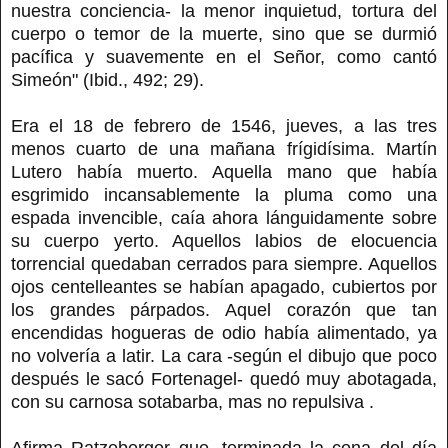
nuestra conciencia- la menor inquietud, tortura del
cuerpo o temor de la muerte, sino que se durmió
pacífica y suavemente en el Señor, como cantó
Simeón" (Ibid., 492; 29).
Era el 18 de febrero de 1546, jueves, a las tres
menos cuarto de una mañana frígidísima. Martín
Lutero había muerto. Aquella mano que había
esgrimido incansablemente la pluma como una
espada invencible, caía ahora lánguidamente sobre
su cuerpo yerto. Aquellos labios de elocuencia
torrencial quedaban cerrados para siempre. Aquellos
ojos centelleantes se habían apagado, cubiertos por
los grandes párpados. Aquel corazón que tan
encendidas hogueras de odio había alimentado, ya
no volvería a latir. La cara -según el dibujo que poco
después le sacó Fortenagel- quedó muy abotagada,
con su carnosa sotabarba, mas no repulsiva .
Afirma Ratzeberger que, terminada la cena del día