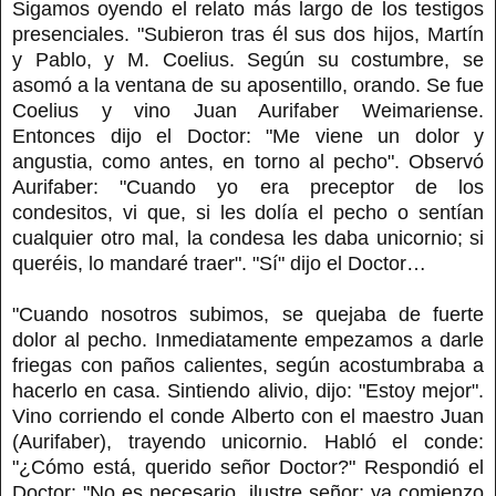
Sigamos oyendo el relato más largo de los testigos
presenciales. "Subieron tras él sus dos hijos, Martín
y Pablo, y M. Coelius. Según su costumbre, se
asomó a la ventana de su aposentillo, orando. Se fue
Coelius y vino Juan Aurifaber Weimariense.
Entonces dijo el Doctor: "Me viene un dolor y
angustia, como antes, en torno al pecho". Observó
Aurifaber: "Cuando yo era preceptor de los
condesitos, vi que, si les dolía el pecho o sentían
cualquier otro mal, la condesa les daba unicornio; si
queréis, lo mandaré traer". "Sí" dijo el Doctor…
"Cuando nosotros subimos, se quejaba de fuerte
dolor al pecho. Inmediatamente empezamos a darle
friegas con paños calientes, según acostumbraba a
hacerlo en casa. Sintiendo alivio, dijo: "Estoy mejor".
Vino corriendo el conde Alberto con el maestro Juan
(Aurifaber), trayendo unicornio. Habló el conde:
"¿Cómo está, querido señor Doctor?" Respondió el
Doctor: "No es necesario, ilustre señor; ya comienzo