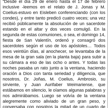
"Desde el día 29 de enero hasta el 17 de febrero
inclusive -leemos en el relato de J. Jonas y M.
Coelius-estuvo en Eisleben conferenciando (con los
condes), y entre tanto predicó cuatro veces; una vez
recibió públicamente la absolución de un sacerdote
estando en el altar y dos veces comulgó. En la
segunda de estas comuniones, o sea, el domingo 14,
fiesta de San Valentín, ordenó y consagró dos
sacerdotes según el uso de los apóstoles… Todos
esos veintiún días, al anochecer, se levantaba de la
mesa de la gran sala (en la planta baja) para subir a
su cámara a eso de las ocho o antes. Y todas las
noches pasaba un rato junto a la ventana, haciendo
oración a Dios con tanta seriedad y diligencia, que
nosotros, Dr. Joñas, M. Coelius, Ambrosio, su
sirviente, y Juan Aurifaber Weimariense, que
estábamos en silencio, le oíamos algunas palabras y
nos admirábamos. Luego se volvía de la ventana
alegremente como aliviado de un gran peso, y
conversaba con nosotros la mitad de un cuarto de