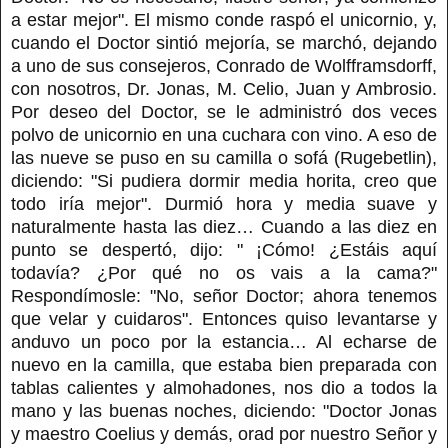
a estar mejor". El mismo conde raspó el unicornio, y,
cuando el Doctor sintió mejoría, se marchó, dejando
a uno de sus consejeros, Conrado de Wolfframsdorff,
con nosotros, Dr. Jonas, M. Celio, Juan y Ambrosio.
Por deseo del Doctor, se le administró dos veces
polvo de unicornio en una cuchara con vino. A eso de
las nueve se puso en su camilla o sofá (Rugebetlin),
diciendo: "Si pudiera dormir media horita, creo que
todo iría mejor". Durmió hora y media suave y
naturalmente hasta las diez… Cuando a las diez en
punto se despertó, dijo: " ¡Cómo! ¿Estáis aquí
todavía? ¿Por qué no os vais a la cama?"
Respondímosle: "No, señor Doctor; ahora tenemos
que velar y cuidaros". Entonces quiso levantarse y
anduvo un poco por la estancia… Al echarse de
nuevo en la camilla, que estaba bien preparada con
tablas calientes y almohadones, nos dio a todos la
mano y las buenas noches, diciendo: "Doctor Jonas
y maestro Coelius y demás, orad por nuestro Señor y