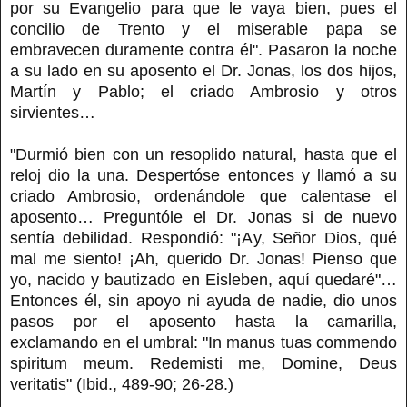
por su Evangelio para que le vaya bien, pues el
concilio de Trento y el miserable papa se
embravecen duramente contra él". Pasaron la noche
a su lado en su aposento el Dr. Jonas, los dos hijos,
Martín y Pablo; el criado Ambrosio y otros
sirvientes…
"Durmió bien con un resoplido natural, hasta que el
reloj dio la una. Despertóse entonces y llamó a su
criado Ambrosio, ordenándole que calentase el
aposento… Preguntóle el Dr. Jonas si de nuevo
sentía debilidad. Respondió: "¡Ay, Señor Dios, qué
mal me siento! ¡Ah, querido Dr. Jonas! Pienso que
yo, nacido y bautizado en Eisleben, aquí quedaré"…
Entonces él, sin apoyo ni ayuda de nadie, dio unos
pasos por el aposento hasta la camarilla,
exclamando en el umbral: "In manus tuas commendo
spiritum meum. Redemisti me, Domine, Deus
veritatis" (Ibid., 489-90; 26-28.)