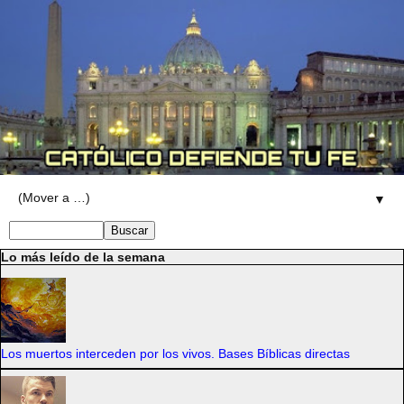
▼
Lo más leído de la semana
Los muertos interceden por los vivos. Bases Bíblicas directas