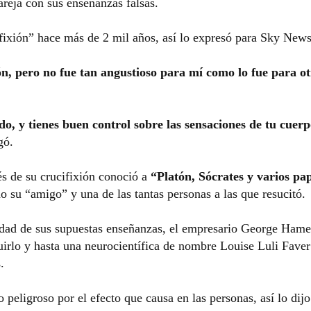
areja con sus enseñanzas falsas.
ifixión” hace más de 2 mil años, así lo expresó para Sky News
n, pero no fue tan angustioso para mí como lo fue para ot
o, y tienes buen control sobre las sensaciones de tu cuerp
gó.
és de su crucifixión conoció a
“Platón, Sócrates y varios pa
 su “amigo” y una de las tantas personas a las que resucitó.
edad de sus supuestas enseñanzas, el empresario George Hame
uirlo y hasta una neurocientífica de nombre Louise Luli Faver
.
eligroso por el efecto que causa en las personas, así lo dijo