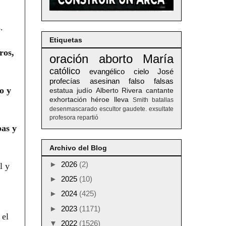
.
Etiquetas
ros,
oración
aborto
María
católico
evangélico
cielo
José
profecías
asesinan
falso
falsas
o y
estatua
judío
Alberto
Rivera
cantante
exhortación
héroe
lleva
Smith
batallas
desenmascarado
escultor
gaudete. exsultate
profesora
repartió
pas y
Archivo del Blog
►
2026
(2)
l y
►
2025
(10)
►
2024
(425)
►
2023
(1171)
 el
▼
2022
(1526)