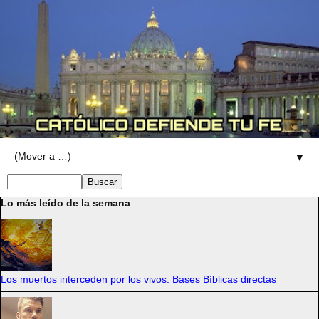
▼
Lo más leído de la semana
Los muertos interceden por los vivos. Bases Bíblicas directas