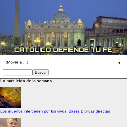
▼
Lo más leído de la semana
Los muertos interceden por los vivos. Bases Bíblicas directas