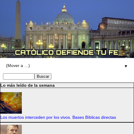
▼
Lo más leído de la semana
Los muertos interceden por los vivos. Bases Bíblicas directas