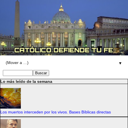
▼
Lo más leído de la semana
Los muertos interceden por los vivos. Bases Bíblicas directas