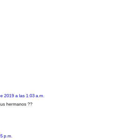
de 2019 a las 1:03 a.m.
 sus hermanos ??
15 p.m.