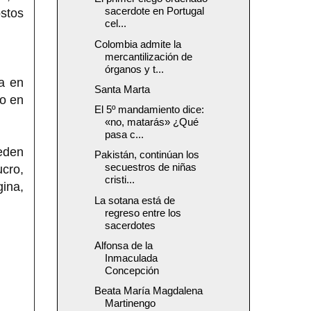
sacerdote en Portugal
stos
cel...
Colombia admite la
mercantilización de
órganos y t...
a en
Santa Marta
io en
El 5º mandamiento dice:
«no, matarás» ¿Qué
pasa c...
ueden
Pakistán, continúan los
secuestros de niñas
ucro,
cristi...
gina,
La sotana está de
regreso entre los
sacerdotes
Alfonsa de la
Inmaculada
Concepción
Beata María Magdalena
Martinengo