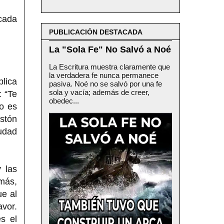
 cada
PUBLICACIÓN DESTACADA
La "Sola Fe" No Salvó a Noé
La Escritura muestra claramente que
la verdadera fe nunca permanece
blica
pasiva. Noé no se salvó por una fe
sola y vacía; además de creer,
: “Te
obedec...
to es
istón
iudad
 las
emás,
ue al
avor.
s el