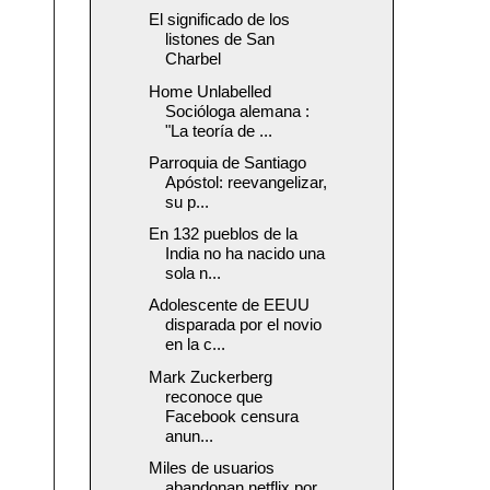
El significado de los
listones de San
Charbel
Home Unlabelled
Socióloga alemana :
"La teoría de ...
Parroquia de Santiago
Apóstol: reevangelizar,
su p...
En 132 pueblos de la
India no ha nacido una
sola n...
Adolescente de EEUU
disparada por el novio
en la c...
Mark Zuckerberg
reconoce que
Facebook censura
anun...
Miles de usuarios
abandonan netflix por