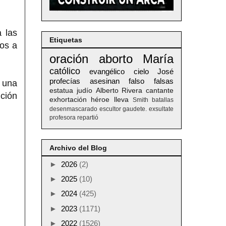
 las
Etiquetas
dos a
oración
aborto
María
católico
evangélico
cielo
José
profecías
asesinan
falso
falsas
e una
estatua
judío
Alberto
Rivera
cantante
nción
exhortación
héroe
lleva
Smith
batallas
desenmascarado
escultor
gaudete. exsultate
profesora
repartió
Archivo del Blog
►
2026
(2)
►
2025
(10)
►
2024
(425)
►
2023
(1171)
►
2022
(1526)