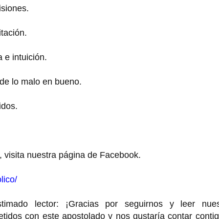
isiones.
itación.
a e intuición.
 de lo malo en bueno.
idos.
, visita nuestra página de Facebook.
lico/
o lector: ¡Gracias por seguirnos y leer nues
idos con este apostolado y nos gustaría contar contig