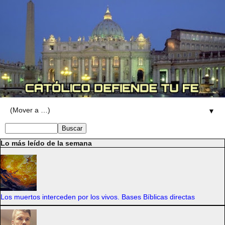
▼
Lo más leído de la semana
Los muertos interceden por los vivos. Bases Bíblicas directas