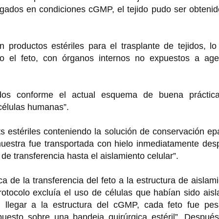
ígados en condiciones cGMP, el tejido pudo ser obteni
productos estériles para el trasplante de tejidos, lo
cto el feto, con órganos internos no expuestos a age
ridos conforme el actual esquema de buena práctic
 células humanas”.
 estériles conteniendo la solución de conservación ep
muestra fue transportada con hielo inmediatamente des
de transferencia hasta el aislamiento celular”.
a de la transferencia del feto a la estructura de aislam
otocolo excluía el uso de células que habían sido ais
 llegar a la estructura del cGMP, cada feto fue pes
esto sobre una bandeja quirúrgica estéril”. Después