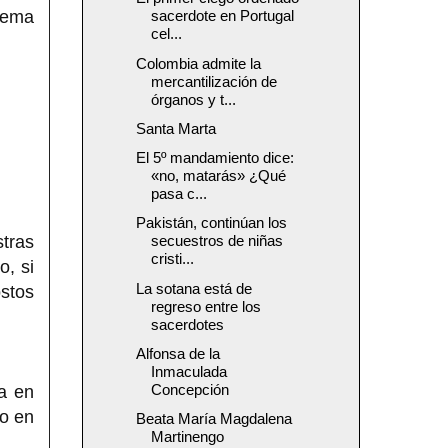
lema
sacerdote en Portugal
cel...
Colombia admite la
mercantilización de
órganos y t...
Santa Marta
El 5º mandamiento dice:
«no, matarás» ¿Qué
pasa c...
Pakistán, continúan los
tras
secuestros de niñas
cristi...
o, si
La sotana está de
stos
regreso entre los
sacerdotes
Alfonsa de la
Inmaculada
Concepción
a en
io en
Beata María Magdalena
Martinengo