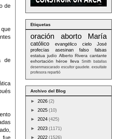
do de
Etiquetas
 que
oración
aborto
María
ntes
católico
evangélico
cielo
José
profecías
asesinan
falso
falsas
estatua
judío
Alberto
Rivera
cantante
a de
exhortación
héroe
lleva
Smith
batallas
desenmascarado
escultor
gaudete. exsultate
profesora
repartió
ática
pués
Archivo del Blog
►
2026
(2)
►
2025
(10)
iento
►
2024
(425)
ladas
►
2023
(1171)
ado,
 fue
►
2022
(1526)