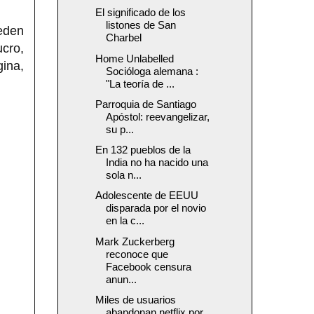
El significado de los
listones de San
ueden
Charbel
ucro,
Home Unlabelled
gina,
Socióloga alemana :
"La teoría de ...
Parroquia de Santiago
Apóstol: reevangelizar,
su p...
En 132 pueblos de la
India no ha nacido una
sola n...
Adolescente de EEUU
disparada por el novio
en la c...
Mark Zuckerberg
reconoce que
Facebook censura
anun...
Miles de usuarios
abandonan netflix por