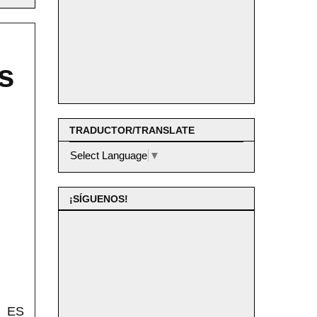
s
TRADUCTOR/TRANSLATE
Select Language
▼
¡SÍGUENOS!
 ES