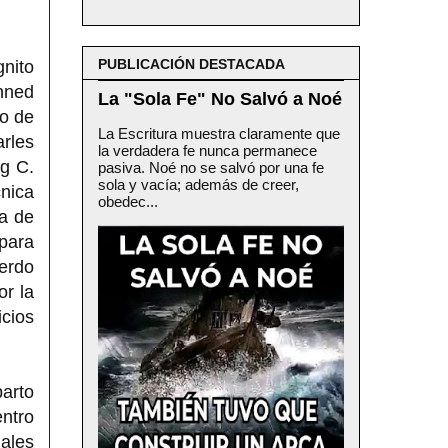
PUBLICACIÓN DESTACADA
gnito
anned
La "Sola Fe" No Salvó a Noé
po de
La Escritura muestra claramente que
arles
la verdadera fe nunca permanece
rg C.
pasiva. Noé no se salvó por una fe
sola y vacía; además de creer,
cnica
obedec...
a de
para
uerdo
or la
icios
parto
entro
ales