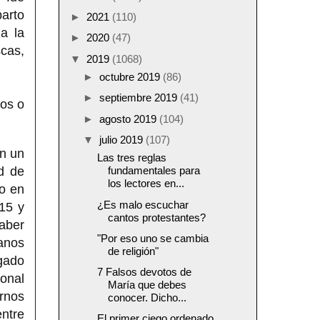
parto
►
2021
(110)
a la
►
2020
(47)
scas,
▼
2019
(1068)
►
octubre 2019
(86)
►
septiembre 2019
(41)
dos o
►
agosto 2019
(104)
▼
julio 2019
(107)
en un
Las tres reglas
d de
fundamentales para
los lectores en...
do en
¿Es malo escuchar
15 y
cantos protestantes?
haber
"Por eso uno se cambia
anos
de religión"
ígado
7 Falsos devotos de
ional
María que debes
rnos
conocer. Dicho...
ntre
El primer ciego ordenado