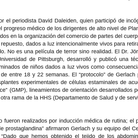
r el periodista David Daleiden, quien participó de incó
el progreso médico de los dirigentes de alto nivel de Pl
dos en la organización del comercio de partes del cuer
 repuesto, dados a luz intencionalmente vivos para retir
o. No es una película de terror sino realidad. El Dr. Jö
niversidad de Pittsburgh, desarrolló y publicó una té
taminados de niños dados a luz vivos como consecuenci
 de entre 18 y 22 semanas. El “protocolo” de Gerlach 
rasplantes experimentales de células estaminales de ac
ce” (GMP), lineamientos de orientación desarrollados p
 otra rama de la HHS (Departamento de Salud y de serv
 fueron realizados por inducción médica de rutina; el 
de prostaglandina” afirmaron Gerlach y su equipo del C
. “Dado que hemos obtenido el tejido de los abdomin