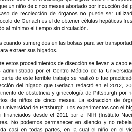
que un niño de cinco meses abortado por inducción del 
aso de recolección de órganos no puede ser utilizad
rotocolo de Gerlach es el de obtener células hepáticas fre
do al mínimo el tiempo sin circulación.
s cuando sumergidos en las bolsas para ser transporta
ara extraer sus hígados.
e estos procedimientos de disección se llevan a cabo 
es administrado por el Centro Médico de la Universida
arte de este terrible trabajo se realizó o fue practica
lección del hígado que Gerlach redactó en el 2012, 20
mento de obstetricia y ginecología de Pittsburgh por 
ortos de niños de cinco meses. La extracción de órg
a Universidad de Pittsburgh. Los experimentos con el h
n financiados desde el 2011 por el NIH (Instituto Nac
ares. No podemos permanecer en silencio y no rebela
da casi en todas partes, en la cual el niño en el vie