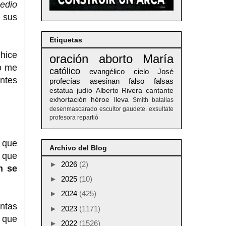
edio
 sus
Etiquetas
hice
oración
aborto
María
No me
católico
evangélico
cielo
José
ntes
profecías
asesinan
falso
falsas
estatua
judío
Alberto
Rivera
cantante
exhortación
héroe
lleva
Smith
batallas
desenmascarado
escultor
gaudete. exsultate
profesora
repartió
” que
Archivo del Blog
n que
►
2026
(2)
n se
►
2025
(10)
►
2024
(425)
intas
►
2023
(1171)
e que
►
2022
(1526)