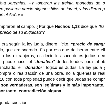
feta Jeremías: «Y tomaron las treinta monedas de pl
 pusieron precio algunos hijos de Israel, y las dieron p
ó el Señor.»
compraron el campo, ¿Por qué
Hechos 1,18
dice que
"Es
recio de su iniquidad"
?
ra según la ley judía, dinero ilícito,
"precio de sang
lo, que era sagrado. Es por eso que deliberan entre el
 los extranjeros, es decir, los sacerdotes judíos dec
no puede hacer el
"donativo"
de los fondos para tal o
manchado, el
"donador"
lógico es Judas. La ley judía 
compra o realización de una obra, no a quienes la rea
 18 con toda propiedad puede decir que Judas se compr
 son verdaderas, son legítimas y lo más importante,
por tanto, contradicción alguna
.
egunda cuestión.