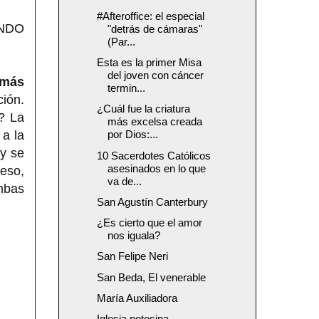
#Afteroffice: el especial
NDO
"detrás de cámaras"
(Par...
Esta es la primer Misa
del joven con cáncer
 más
termin...
ión.
¿Cuál fue la criatura
s? La
más excelsa creada
 a la
por Dios:...
 y se
10 Sacerdotes Católicos
asesinados en lo que
eso,
va de...
mbas
San Agustín Canterbury
¿Es cierto que el amor
nos iguala?
San Felipe Neri
San Beda, El venerable
María Auxiliadora
Iglesia potosina