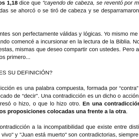
s 1,18
dice que
"cayendo de cabeza, se reventó por m
udas se ahorcó o se tiró de cabeza y se desparramaron
tes son perfectamente válidas y lógicas. Yo mismo me 
do comencé a incursionar en la lectura de la Biblia. 
estas, mismas que deseo compartir con ustedes. Pero a
os primero...
ES SU DEFINICIÓN?
radicción es una palabra compuesta, formada por “contra
ificado de “decir”. Una contradicción es un dicho o acció
esó o hizo, o que lo hizo otro.
En una contradicció
dos proposiciones colocadas una frente a la otra
.
ntradicción a la incompatibilidad que existe entre dist
vivo" y "Juan está muerto" son contradictorias, siempr