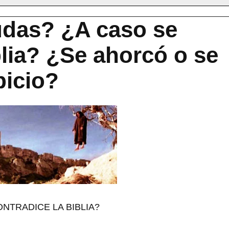
das? ¿A caso se
blia? ¿Se ahorcó o se
picio?
NTRADICE LA BIBLIA?