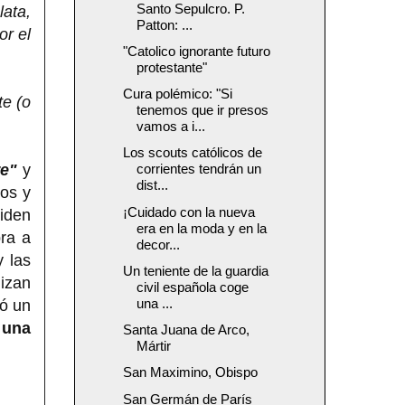
Santo Sepulcro. P.
ata,
Patton: ...
or el
"Catolico ignorante futuro
protestante"
Cura polémico: "Si
te (o
tenemos que ir presos
vamos a i...
Los scouts católicos de
re"
y
corrientes tendrán un
dist...
los y
¡Cuidado con la nueva
iden
era en la moda y en la
bra a
decor...
y las
Un teniente de la guardia
lizan
civil española coge
una ...
ó un
 una
Santa Juana de Arco,
Mártir
San Maximino, Obispo
San Germán de París