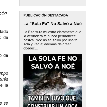
DÓ?
PUBLICACIÓN DESTACADA
La "Sola Fe" No Salvó a Noé
 dado
La Escritura muestra claramente que
la verdadera fe nunca permanece
ud de
pasiva. Noé no se salvó por una fe
sola y vacía; además de creer,
obedec...
o de
ampo
spués
e la
és se