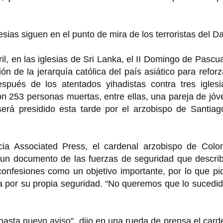
sias siguen en el punto de mira de los terroristas del D
, en las iglesias de Sri Lanka, el II Domingo de Pascu
ón de la jerarquía católica del país asiático para reforz
pués de los atentados yihadistas contra tres iglesi
on 253 personas muertas, entre ellas, una pareja de jó
 será presidido esta tarde por el arzobispo de Santia
cia Associated Press, el cardenal arzobispo de Colo
 un documento de las fuerzas de seguridad que describ
confesiones como un objetivo importante, por lo que pi
sa por su propia seguridad. “No queremos que lo sucedi
sta nuevo aviso”, dijo en una rueda de prensa el card