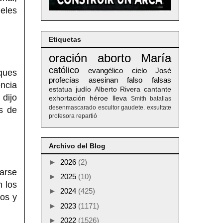
ieles
Etiquetas
oración
aborto
María
católico
evangélico
cielo
José
aques
profecías
asesinan
falso
falsas
encia
estatua
judío
Alberto
Rivera
cantante
 dijo
exhortación
héroe
lleva
Smith
batallas
desenmascarado
escultor
gaudete. exsultate
s de
profesora
repartió
Archivo del Blog
►
2026
(2)
arse
►
2025
(10)
n los
►
2024
(425)
tos y
►
2023
(1171)
►
2022
(1526)