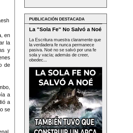
PUBLICACIÓN DESTACADA
aesh
La "Sola Fe" No Salvó a Noé
a, en
La Escritura muestra claramente que
ar la
la verdadera fe nunca permanece
as y
pasiva. Noé no se salvó por una fe
sola y vacía; además de creer,
venes
obedec...
go de
mbo,
ía a
dió a
do se
enal,