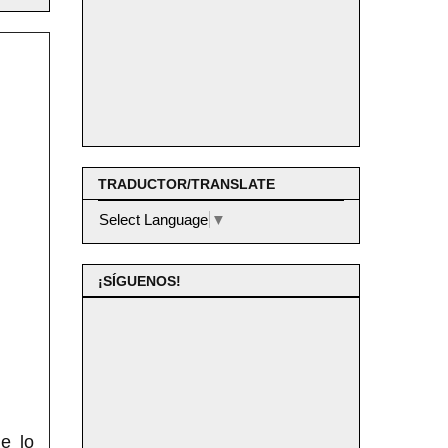
TRADUCTOR/TRANSLATE
Select Language
▼
¡SÍGUENOS!
e lo