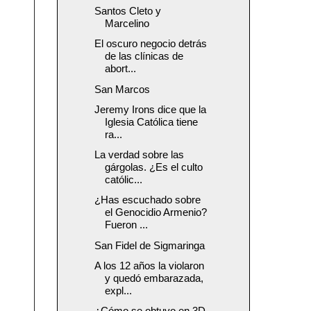
Santos Cleto y
Marcelino
El oscuro negocio detrás
de las clínicas de
abort...
San Marcos
Jeremy Irons dice que la
Iglesia Católica tiene
ra...
La verdad sobre las
gárgolas. ¿Es el culto
católic...
¿Has escuchado sobre
el Genocidio Armenio?
Fueron ...
San Fidel de Sigmaringa
A los 12 años la violaron
y quedó embarazada,
expl...
¿Cómo se obtuvo en 3D