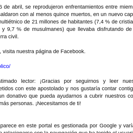
 de abril, se reprodujeron enfrentamientos entre miem
e saldaron con al menos quince muertos, en un nuevo cap
ultiétnico de 21 millones de habitantes (7,4 % de cristi
s y 9,7 % de musulmanes) que llevaba disfrutando de
a civil.
, visita nuestra página de Facebook.
lico/
o lector: ¡Gracias por seguirnos y leer nues
idos con este apostolado y nos gustaría contar contig
 un donativo que pueda ayudarnos a cubrir nuestros co
 más personas. ¡Necesitamos de ti!
rece en este portal es gestionada por Google y varí
de relacionarse con la navegación que ha tenido el usuar