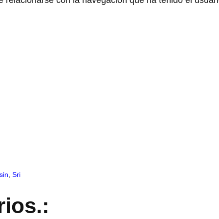
sin
,
Sri
ios.: