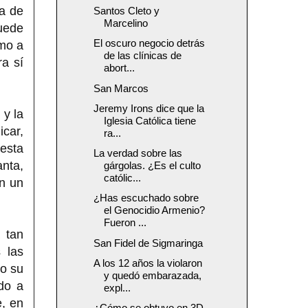
ca de
Santos Cleto y
Marcelino
puede
El oscuro negocio detrás
omo a
de las clínicas de
ra sí
abort...
San Marcos
Jeremy Irons dice que la
 y la
Iglesia Católica tiene
icar,
ra...
esta
La verdad sobre las
anta,
gárgolas. ¿Es el culto
católic...
n un
¿Has escuchado sobre
el Genocidio Armenio?
Fueron ...
 tan
San Fidel de Sigmaringa
 las
A los 12 años la violaron
go su
y quedó embarazada,
do a
expl...
e, en
¿Cómo se obtuvo en 3D