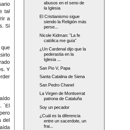
abusos en el seno de
ario
la Iglesia
 tal
El Cristianismo sigue
ir a
siendo la Religión más
. Si
perse...
Nicole Kidman: "La fe
católica me guía"
 que
¿Un Cardenal dijo que la
pederastia en la
sirlo
Iglesia ...
trado
San Pio V, Papa
es. Y
erder
Santa Catalina de Siena
San Pedro Chanel
La Virgen de Montserrat
raído
patrona de Cataluña
. `El
Soy un pecador
pero
¿Cuál es la diferencia
s del
entre un sacerdote, un
frai...
raída