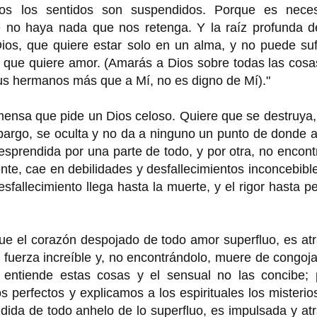
os los sentidos son suspendidos. Porque es neces
e no haya nada que nos retenga. Y la raíz profunda de
os, que quiere estar solo en un alma, y no puede sufr
que quiere amor. (Amarás a Dios sobre todas las cosas
us hermanos más que a Mí, no es digno de Mí)."
ensa que pide un Dios celoso. Quiere que se destruya,
mbargo, se oculta y no da a ninguno un punto de donde a
esprendida por una parte de todo, y por otra, no encon
te, cae en debilidades y desfallecimientos inconcebibl
sfallecimiento llega hasta la muerte, y el rigor hasta p
que el corazón despojado de todo amor superfluo, es at
 fuerza increíble y, no encontrándolo, muere de congoja
 entiende estas cosas y el sensual no las concibe; 
s perfectos y explicamos a los espirituales los misterio
ndida de todo anhelo de lo superfluo, es impulsada y at