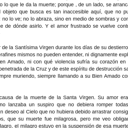
to lo que le da la muerte; porque , de un lado, se arran
 el objeto que busca es tan inaccesible aquí, que no 
ir: no lo ve; no lo abraza, sino en medio de sombras y c
ne de dónde asirlo. Y el amor frustrado se vuelve cont
»
de la Santísima Virgen durante los días de su destierro
Serafines mismos no pueden entender, ni dignamente expl
ien Amado, ni con qué violencia sufría su corazón en 
enetrada de la Cruz y de este espíritu de destrucción s
siempre muriendo, siempre llamando a su Bien Amado co
 causa de la muerte de la Santa Virgen. Su amor era
e no lanzaba un suspiro que no debiera romper todas
un deseo al Cielo que no hubiera debido arrastrar consi
nos, que su muerte fue milagrosa, pero me veo obliga
lagro, el milagro estuvo en la suspensión de esa muert