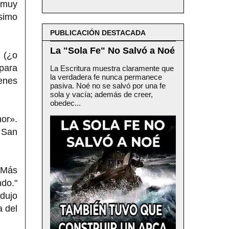
 muy
ísimo
PUBLICACIÓN DESTACADA
La "Sola Fe" No Salvó a Noé
 (¿o
 para
La Escritura muestra claramente que
la verdadera fe nunca permanece
enes
pasiva. Noé no se salvó por una fe
sola y vacía; además de creer,
obedec...
or».
 San
"Más
do."
dujo
a del