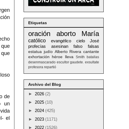
irgen
ación
Etiquetas
oración
aborto
María
echo
católico
evangélico
cielo
José
e que
profecías
asesinan
falso
falsas
estatua
judío
Alberto
Rivera
cantante
o que
exhortación
héroe
lleva
Smith
batallas
desenmascarado
escultor
gaudete. exsultate
profesora
repartió
lloso
Archivo del Blog
►
2026
(2)
to de
►
2025
(10)
o un
vida
►
2024
(425)
- el
►
2023
(1171)
►
2022
(1526)