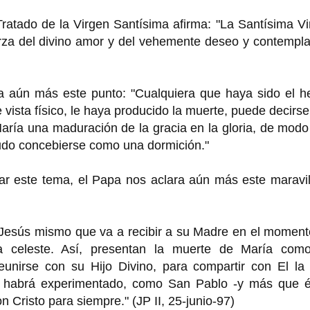
Tratado de la Virgen Santísima afirma: "La Santísima V
erza del divino amor y del vehemente deseo y contempl
a aún más este punto: "Cualquiera que haya sido el h
 vista físico, le haya producido la muerte, puede decirs
a María una maduración de la gracia en la gloria, de mod
udo concebierse como una dormición."
tar este tema, el Papa nos aclara aún más este maravi
a Jesús mismo que va a recibir a su Madre en el momen
ria celeste. Así, presentan la muerte de María com
eunirse con su Hijo Divino, para compartir con El la 
ena habrá experimentado, como San Pablo -y más que él
n Cristo para siempre." (JP II, 25-junio-97)