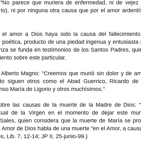
 "No parece que muriera de enfermedad, ni de vejez
rio), ni por ninguna otra causa que por el amor ardent
el amor a Dios haya sido la causa del fallecimiento
n poética, producto de una piedad ingenua y entusiasta
nza se funda en testimonios de los Santos Padres, qui
ento sobre este particular.
n Alberto Magno: "Creemos que murió sin dolor y de am
o siguen otros como el Abad Guerrico, Ricardo de
nso María de Ligorio y otros muchísimos."
obre las causas de la muerte de la Madre de Dios: 
iritual de la Virgen en el momento de dejar este mun
ales, quien considera que la muerte de María se pro
 Amor de Dios habla de una muerte "en el Amor, a caus
 Lib. 7, 12-14; JP II, 25-junio-99.)