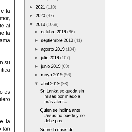
►
2021
(110)
re la
►
2020
(47)
emor,
▼
2019
(1068)
te al
►
octubre 2019
(86)
ue la
llama
►
septiembre 2019
(41)
►
agosto 2019
(104)
►
julio 2019
(107)
en su
►
junio 2019
(69)
fica
►
mayo 2019
(98)
▼
abril 2019
(98)
Sri Lanka se queda sin
o es
misas por miedo a
iero
más atent...
Quien se inclina ante
Jesús no puede y no
debe pos...
e la
o tan
Sobre la crisis de