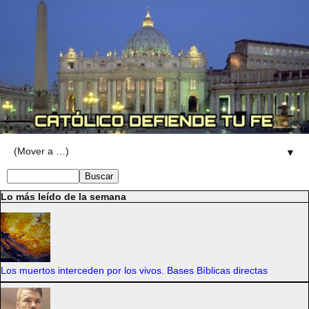
▼
Lo más leído de la semana
Los muertos interceden por los vivos. Bases Bíblicas directas