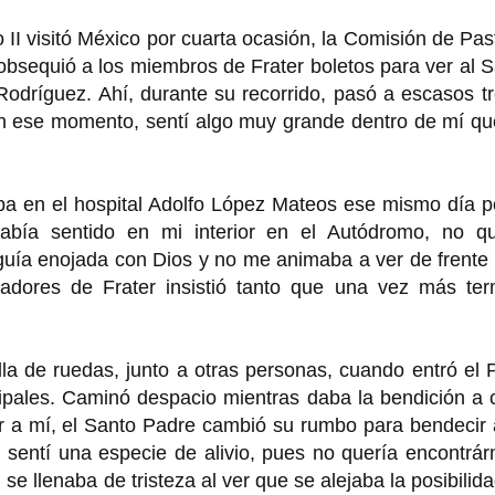
I visitó México por cuarta ocasión, la Comisión de Pas
obsequió a los miembros de Frater boletos para ver al 
dríguez. Ahí, durante su recorrido, pasó a escasos tr
n ese momento, sentí algo muy grande dentro de mí qu
pa en el hospital Adolfo López Mateos ese mismo día p
abía sentido en mi interior en el Autódromo, no qu
uía enojada con Dios y no me animaba a ver de frente 
nadores de Frater insistió tanto que una vez más ter
lla de ruedas, junto a otras personas, cuando entró el
cipales. Caminó despacio mientras daba la bendición a
ar a mí, el Santo Padre cambió su rumbo para bendecir
 sentí una especie de alivio, pues no quería encontrá
 se llenaba de tristeza al ver que se alejaba la posibilid