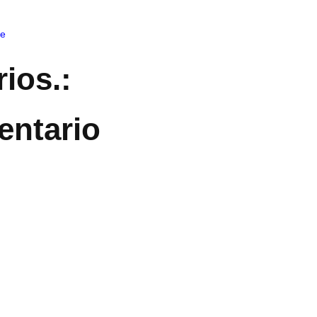
me
ios.:
entario