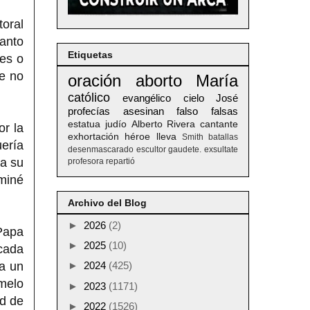
toral
Santo
Etiquetas
es o
e no
oración
aborto
María
católico
evangélico
cielo
José
profecías
asesinan
falso
falsas
estatua
judío
Alberto
Rivera
cantante
or la
exhortación
héroe
lleva
Smith
batallas
ería
desenmascarado
escultor
gaudete. exsultate
a su
profesora
repartió
miné
Archivo del Blog
►
2026
(2)
 Papa
►
2025
(10)
 cada
 a un
►
2024
(425)
rmelo
►
2023
(1171)
ad de
►
2022
(1526)