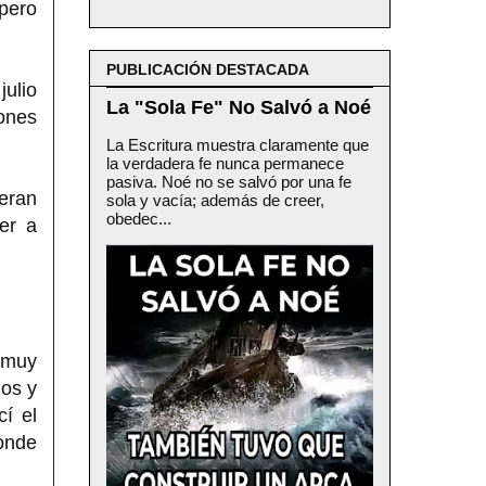
 pero
PUBLICACIÓN DESTACADA
julio
La "Sola Fe" No Salvó a Noé
ones
La Escritura muestra claramente que
la verdadera fe nunca permanece
pasiva. Noé no se salvó por una fe
eran
sola y vacía; además de creer,
obedec...
ver a
 muy
zos y
í el
donde