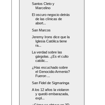
Santos Cleto y
Marcelino
El oscuro negocio detrás
de las clínicas de
abort...
San Marcos
Jeremy Irons dice que la
Iglesia Católica tiene
ra...
La verdad sobre las
gárgolas. ¿Es el culto
católic...
¿Has escuchado sobre
el Genocidio Armenio?
Fueron ...
San Fidel de Sigmaringa
A los 12 años la violaron
y quedó embarazada,
expl...
¿Cómo se obtuvo en 3D