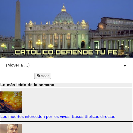
▼
Lo más leído de la semana
Los muertos interceden por los vivos. Bases Bíblicas directas