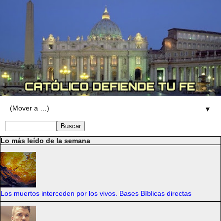
▼
Lo más leído de la semana
Los muertos interceden por los vivos. Bases Bíblicas directas