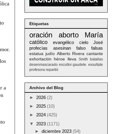
ólica
to
Etiquetas
oración
aborto
María
católico
evangélico
cielo
José
profecías
asesinan
falso
falsas
amor.
estatua
judío
Alberto
Rivera
cantante
exhortación
héroe
lleva
Smith
batallas
los
desenmascarado
escultor
gaudete. exsultate
profesora
repartió
r a
Archivo del Blog
en
►
2026
(2)
►
2025
(10)
►
2024
(425)
nto
▼
2023
(1171)
►
diciembre 2023
(54)