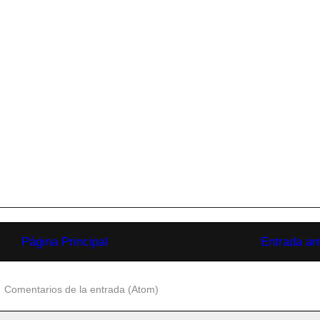
Página Principal
Entrada an
:
Comentarios de la entrada (Atom)