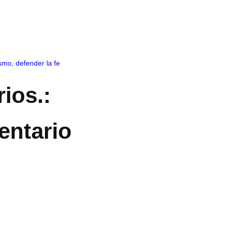
ismo
,
defender la fe
ios.:
entario