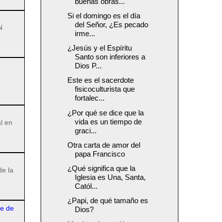
buenas obras...
Si el domingo es el día
del Señor, ¿Es pecado
N
irme...
¿Jesús y el Espíritu
Santo son inferiores a
Dios P...
Este es el sacerdote
fisicoculturista que
fortalec...
¿Por qué se dice que la
vida es un tiempo de
l en
graci...
Otra carta de amor del
papa Francisco
¿Qué significa que la
de la
Iglesia es Una, Santa,
Catól...
¿Papi, de qué tamaño es
re de
Dios?