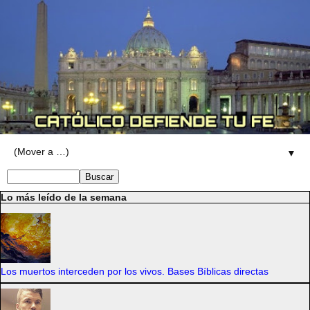
▼
Lo más leído de la semana
Los muertos interceden por los vivos. Bases Bíblicas directas