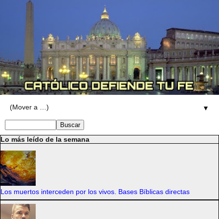
▼
Lo más leído de la semana
Los muertos interceden por los vivos. Bases Bíblicas directas