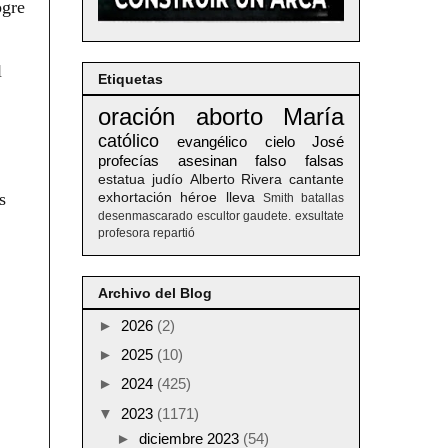
ogre
l
Etiquetas
oración
aborto
María
católico
evangélico
cielo
José
profecías
asesinan
falso
falsas
estatua
judío
Alberto
Rivera
cantante
s
exhortación
héroe
lleva
Smith
batallas
desenmascarado
escultor
gaudete. exsultate
profesora
repartió
Archivo del Blog
►
2026
(2)
►
2025
(10)
►
2024
(425)
▼
2023
(1171)
►
diciembre 2023
(54)