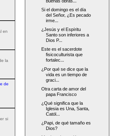
buenas obras...
Si el domingo es el día
del Señor, ¿Es pecado
irme...
¿Jesús y el Espíritu
l en
Santo son inferiores a
Dios P...
Este es el sacerdote
fisicoculturista que
fortalec...
de la
¿Por qué se dice que la
vida es un tiempo de
graci...
re de
Otra carta de amor del
papa Francisco
¿Qué significa que la
Iglesia es Una, Santa,
Catól...
er si
¿Papi, de qué tamaño es
Dios?