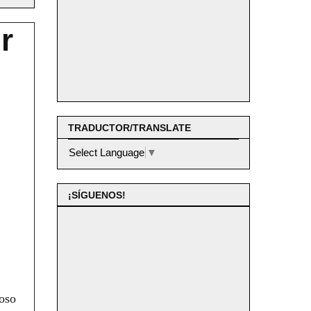
r
TRADUCTOR/TRANSLATE
Select Language
▼
¡SÍGUENOS!
moso