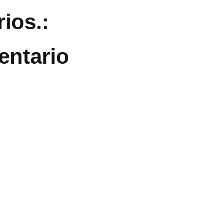
ios.:
entario