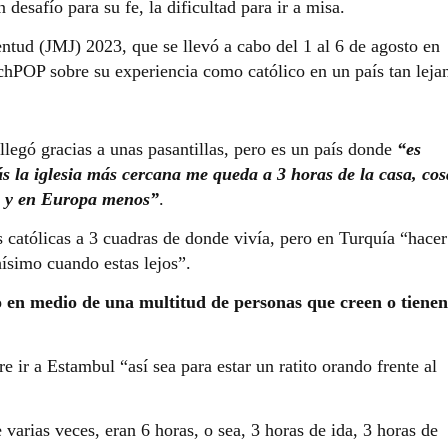
desafío para su fe, la dificultad para ir a misa.
entud (JMJ) 2023, que se llevó a cabo del 1 al 6 de agosto en
chPOP sobre su experiencia como católico en un país tan leja
legó gracias a unas pasantillas, pero es un país donde
“es
ás la iglesia más cercana me queda a 3 horas de la casa, cos
a y en Europa menos”
.
s católicas a 3 cuadras de donde vivía, pero en Turquía “hacer
hísimo cuando estas lejos”.
o en medio de una multitud de personas que creen o tiene
re ir a Estambul “así sea para estar un ratito orando frente al
varias veces, eran 6 horas, o sea, 3 horas de ida, 3 horas de