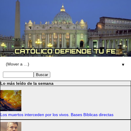
▼
Lo más leído de la semana
Los muertos interceden por los vivos. Bases Bíblicas directas