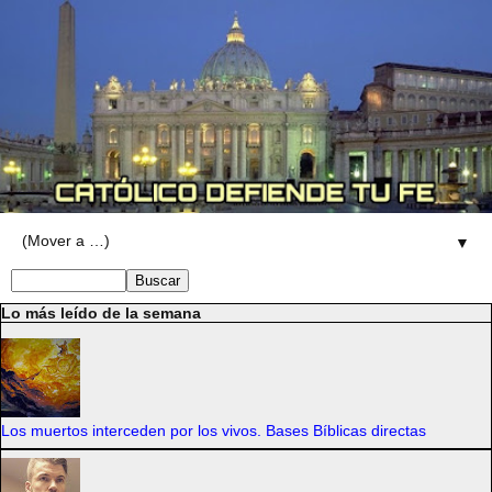
▼
Lo más leído de la semana
Los muertos interceden por los vivos. Bases Bíblicas directas