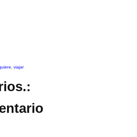
quiere
,
viajar
ios.:
entario