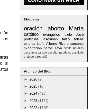
Etiquetas
oración
aborto
María
nción
católico
evangélico
cielo
José
n sus
profecías
asesinan
falso
falsas
estatua
judío
Alberto
Rivera
cantante
exhortación
héroe
lleva
Smith
batallas
desenmascarado
escultor
gaudete. exsultate
tras
profesora
repartió
o, si
stos
Archivo del Blog
►
2026
(2)
►
2025
(10)
►
2024
(425)
►
2023
(1171)
►
2022
(1526)