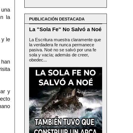
 una
n la
PUBLICACIÓN DESTACADA
La "Sola Fe" No Salvó a Noé
 y le
La Escritura muestra claramente que
la verdadera fe nunca permanece
pasiva. Noé no se salvó por una fe
sola y vacía; además de creer,
obedec...
e han
sita
ar y
pecto
omano