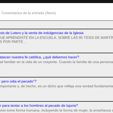
:
Comentarios de la entrada (Atom)
esis de Lutero y la venta de indulgencias de la Iglesia
UE APRENDISTE EN LA ESCUELA, SOBRE LAS 95 TESIS DE MARTÍ
 POR PARTE...
 atacan nuestra fe católica, ¿qué debemos hacer?
dad familiar en la vida de un creyente. Cuando la familia de una persona
r pero odia el pecado"?
importante y, de hecho, es un dicho que refleja una verdad fundamenta
para tentar a los hombres al pecado de lujuria?
monio tome forma humana, incluyendo la forma de mujer, la enseñanza 