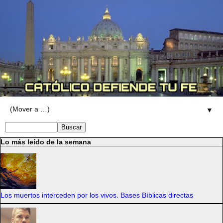
▼
Lo más leído de la semana
Los muertos interceden por los vivos. Bases Bíblicas directas