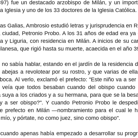
 397) fue un destacado arzobispo de Milán, y un impor
 Iglesia y uno de los 33 doctores de la Iglesia Católica.
as Galias, Ambrosio estudió letras y jurisprudencia en
a ciudad, Petronio Probo. A los 31 años de edad era ya 
a y Liguria, con residencia en Milán. A inicios de su ca
milanesa, que rigió hasta su muerte, acaecida en el año 3
o sabía hablar, estando en el jardín de la residencia 
abejas a revolotear por su rostro, y que varias de ell
u boca. Al verlo, exclamó el prefecto: "Este niño va a ser
o veía que todos besaban cuando del obispo cuando 
a suya a los criados y a su hermana, para que se la bes
y a ser obispo?". Y cuando Petronio Probo le despedí
de prefecto en Milán —nombramiento para el cual le h
 mío, y pórtate, no como juez, sino como obispo".
n, cuando apenas había empezado a desarrollar su prog