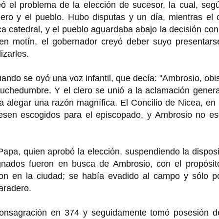
eó el problema de la elección de sucesor, la cual, seg
ero y el pueblo. Hubo disputas y un día, mientras el 
ica catedral, y el pueblo aguardaba abajo la decisión co
 en motín, el gobernador creyó deber suyo presentars
izarles.
ndo se oyó una voz infantil, que decía: "Ambrosio, obi
muchedumbre. Y el clero se unió a la aclamación genera
a alegar una razón magnífica. El Concilio de Nicea, en
uesen escogidos para el episcopado, y Ambrosio no es
Papa, quien aprobó la elección, suspendiendo la dispos
gnados fueron en busca de Ambrosio, con el propósit
ron en la ciudad; se había evadido al campo y sólo po
aradero.
 consagración en 374 y seguidamente tomó posesión d