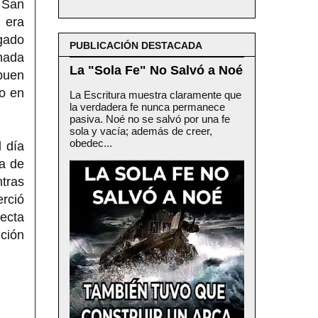
e San
 era
egado
PUBLICACIÓN DESTACADA
nada
La "Sola Fe" No Salvó a Noé
 buen
jo en
La Escritura muestra claramente que
la verdadera fe nunca permanece
pasiva. Noé no se salvó por una fe
sola y vacía; además de creer,
obedec...
 día
ha de
tras
rció
recta
ición