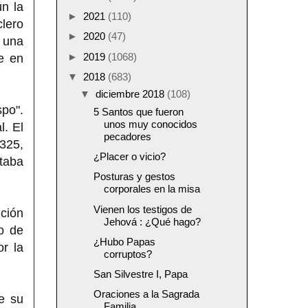
ún la
►
2021
(110)
clero
►
2020
(47)
n una
►
2019
(1068)
e en
▼
2018
(683)
▼
diciembre 2018
(108)
spo".
5 Santos que fueron
unos muy conocidos
l. El
pecadores
 325,
¿Placer o vicio?
taba
Posturas y gestos
corporales en la misa
Vienen los testigos de
ición
Jehová : ¿Qué hago?
o de
¿Hubo Papas
r la
corruptos?
San Silvestre I, Papa
Oraciones a la Sagrada
e su
Familia