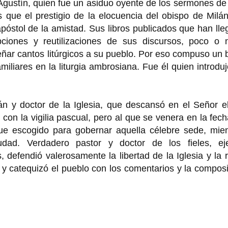
Agustín, quien fue un asiduo oyente de los sermones d
que el prestigio de la elocuencia del obispo de Milán
póstol de la amistad. Sus libros publicados que han ll
pciones y reutilizaciones de sus discursos, poco o 
ñar cantos litúrgicos a su pueblo. Por eso compuso un
liares en la liturgia ambrosiana. Fue él quien introdu
.
n y doctor de la Iglesia, que descansó en el Señor el
 con la vigilia pascual, pero al que se venera en la fec
e escogido para gobernar aquella célebre sede, mien
udad. Verdadero pastor y doctor de los fieles, eje
 defendió valerosamente la libertad de la Iglesia y la 
s, y catequizó el pueblo con los comentarios y la compos