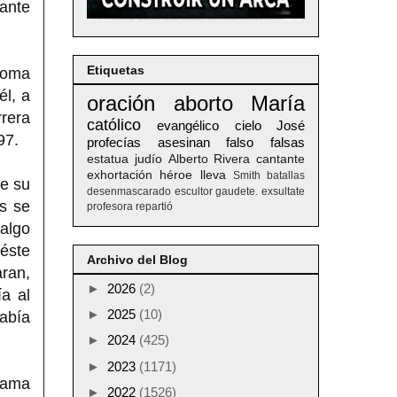
tante
Etiquetas
 Roma
él, a
oración
aborto
María
rrera
católico
evangélico
cielo
José
97.
profecías
asesinan
falso
falsas
estatua
judío
Alberto
Rivera
cantante
exhortación
héroe
lleva
Smith
batallas
de su
desenmascarado
escultor
gaudete. exsultate
as se
profesora
repartió
 algo
éste
Archivo del Blog
aran,
►
2026
(2)
a al
►
2025
(10)
abía
►
2024
(425)
►
2023
(1171)
rama
►
2022
(1526)