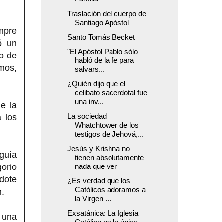
Traslación del cuerpo de
Santiago Apóstol
mpre
Santo Tomás Becket
ó un
"El Apóstol Pablo sólo
no de
habló de la fe para
rmos,
salvars...
¿Quién dijo que el
celibato sacerdotal fue
una inv...
de la
La sociedad
a los
Whatchtower de los
testigos de Jehová,...
Jesús y Krishna no
 guía
tienen absolutamente
orio
nada que ver
rdote
¿Es verdad que los
Católicos adoramos a
n.
la Virgen ...
Exsatánica: La Iglesia
 una
Católica es la única