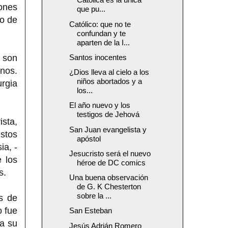
ones
que pu...
o de
Católico: que no te
confundan y te
aparten de la I...
 son
Santos inocentes
nos.
¿Dios lleva al cielo a los
niños abortados y a
urgia
los...
El año nuevo y los
testigos de Jehová
ista,
San Juan evangelista y
stos
apóstol
ia, -
Jesucristo será el nuevo
e los
héroe de DC comics
s.
Una buena observación
de G. K Chesterton
sobre la ...
s de
o fue
San Esteban
 a su
Jesús Adrián Romero