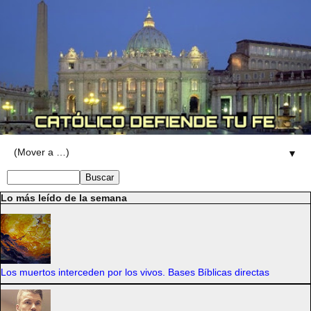
▼
Lo más leído de la semana
Los muertos interceden por los vivos. Bases Bíblicas directas