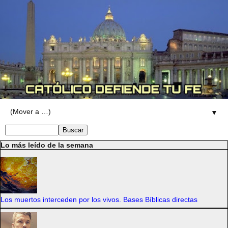
▼
Lo más leído de la semana
Los muertos interceden por los vivos. Bases Bíblicas directas