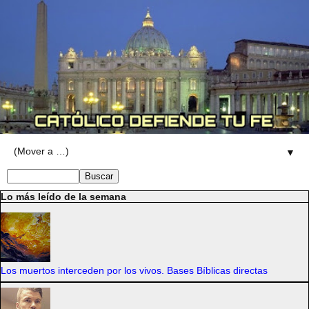
▼
Lo más leído de la semana
Los muertos interceden por los vivos. Bases Bíblicas directas