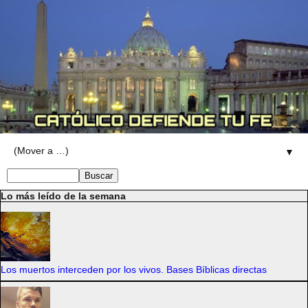
▼
Lo más leído de la semana
Los muertos interceden por los vivos. Bases Bíblicas directas