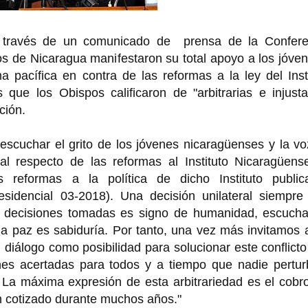
través de un comunicado de prensa de la Confere
s de Nicaragua manifestaron su total apoyo a los jóve
 pacífica en contra de las reformas a la ley del Inst
que los Obispos calificaron de "arbitrarias e injusta
ción.
escuchar el grito de los jóvenes nicaragüenses y la v
l respecto de las reformas al Instituto Nicaragüens
 reformas a la política de dicho Instituto public
sidencial 03-2018). Una decisión unilateral siempre 
 las decisiones tomadas es signo de humanidad, escuch
a paz es sabiduría. Por tanto, una vez más invitamos 
 diálogo como posibilidad para solucionar este conflict
es acertadas para todos y a tiempo que nadie pertur
. La máxima expresión de esta arbitrariedad es el cobr
n cotizado durante muchos años."