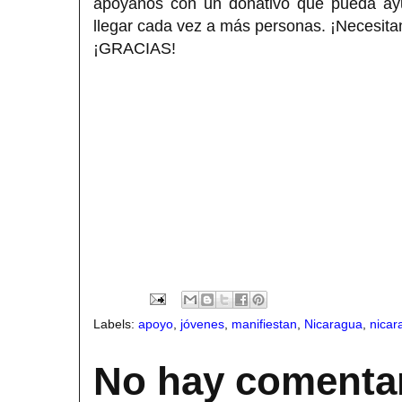
apóyanos con un donativo que pueda ayud
llegar cada vez a más personas. ¡Necesita
¡GRACIAS!
Labels:
apoyo
,
jóvenes
,
manifiestan
,
Nicaragua
,
nicar
No hay comentar