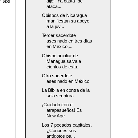
 así
dijo: "Ya basta" de
ataca...
Obispos de Nicaragua
manifiestan su apoyo
a la juv...
Tercer sacerdote
asesinado en tres días
en México,...
Obispo auxiliar de
Managua salva a
cientos de estu...
Otro sacerdote
asesinado en México
La Biblia en contra de la
sola scriptura
¡Cuidado con el
atrapasueños! Es
New Age
Los 7 pecados capitales,
¿Conoces sus
antídotos pa...