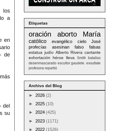
 los
lo a
Etiquetas
oración
aborto
María
ve en
católico
evangélico
cielo
José
sario
profecías
asesinan
falso
falsas
estatua
judío
Alberto
Rivera
cantante
o de
exhortación
héroe
lleva
Smith
batallas
desenmascarado
escultor
gaudete. exsultate
profesora
repartió
 más
Archivo del Blog
►
2026
(2)
►
2025
(10)
o del
►
2024
(425)
as su
►
2023
(1171)
►
2022
(1526)