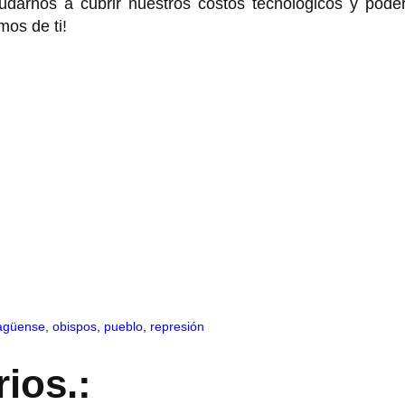
arnos a cubrir nuestros costos tecnológicos y poder
mos de ti!
agüense
,
obispos
,
pueblo
,
represión
ios.: