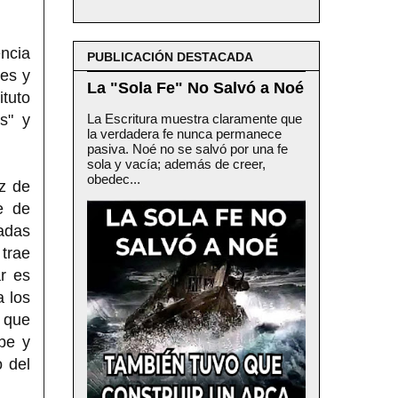
ncia
PUBLICACIÓN DESTACADA
nes y
La "Sola Fe" No Salvó a Noé
ituto
s" y
La Escritura muestra claramente que
la verdadera fe nunca permanece
pasiva. Noé no se salvó por una fe
sola y vacía; además de creer,
obedec...
oz de
e de
adas
trae
ar es
a los
o que
be y
o del