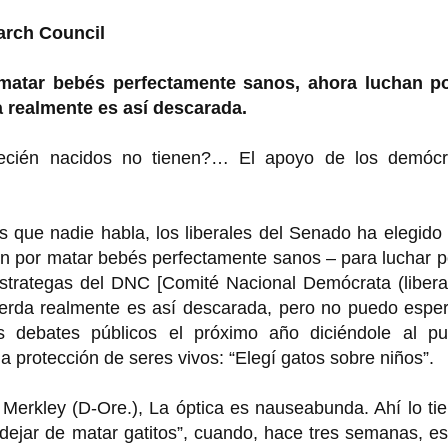
earch Council
matar bebés perfectamente sanos, ahora luchan po
a realmente es así descarada.
ecién nacidos no tienen?… El apoyo de los demócr
 que nadie habla, los liberales del Senado ha elegido
 por matar bebés perfectamente sanos – para luchar po
estrategas del DNC [Comité Nacional Demócrata (libera
uierda realmente es así descarada, pero no puedo espe
s debates públicos el próximo año diciéndole al pu
a protección de seres vivos: “Elegí gatos sobre niños”.
Merkley (D-Ore.), La óptica es nauseabunda. Ahí lo ti
ejar de matar gatitos”, cuando, hace tres semanas, es