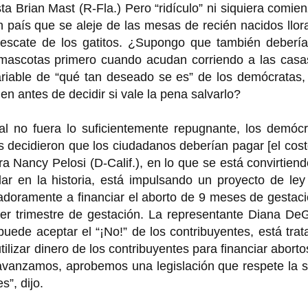
sta Brian Mast (R-Fla.) Pero “ridículo” ni siquiera comie
un país que se aleje de las mesas de recién nacidos llo
rescate de los gatitos. ¿Supongo que también deberí
mascotas primero cuando acudan corriendo a las casa
ariable de “qué tan deseado se es” de los demócratas,
 antes de decidir si vale la pena salvarlo?
egal no fuera lo suficientemente repugnante, los demóc
s decidieron que los ciudadanos deberían pagar [el cos
ra Nancy Pelosi (D-Calif.), en lo que se está convirtien
r en la historia, está impulsando un proyecto de ley
adoramente a financiar el aborto de 9 meses de gestac
uier trimestre de gestación. La representante Diana De
puede aceptar el “¡No!” de los contribuyentes, está tra
lizar dinero de los contribuyentes para financiar aborto
 avanzamos, aprobemos una legislación que respete la 
s”, dijo.