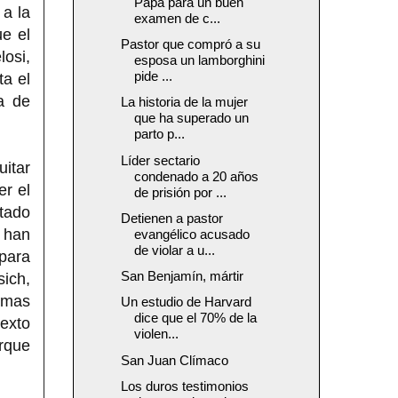
Papa para un buen
 a la
examen de c...
ue el
Pastor que compró a su
osi,
esposa un lamborghini
pide ...
ta el
a de
La historia de la mujer
que ha superado un
parto p...
Líder sectario
itar
condenado a 20 años
er el
de prisión por ...
stado
Detienen a pastor
 han
evangélico acusado
de violar a u...
para
San Benjamín, mártir
ich,
ramas
Un estudio de Harvard
dice que el 70% de la
Sexto
violen...
orque
San Juan Clímaco
Los duros testimonios