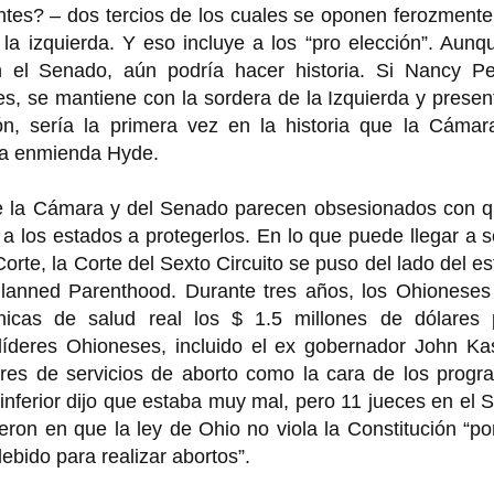
tes? – dos tercios de los cuales se oponen ferozmente
la izquierda. Y eso incluye a los “pro elección”. Aunq
 el Senado, aún podría hacer historia. Si Nancy Pel
, se mantiene con la sordera de la Izquierda y presen
n, sería la primera vez en la historia que la Cámar
la enmienda Hyde.
de la Cámara y del Senado parecen obsesionados con qu
a los estados a protegerlos. En lo que puede llegar a s
orte, la Corte del Sexto Circuito se puso del lado del e
 Planned Parenthood. Durante tres años, los Ohioneses
ínicas de salud real los $ 1.5 millones de dólares 
líderes Ohioneses, incluido el ex gobernador John Kas
dores de servicios de aborto como la cara de los prog
 inferior dijo que estaba muy mal, pero 11 jueces en el 
ieron en que la ley de Ohio no viola la Constitución “p
debido para realizar abortos”.