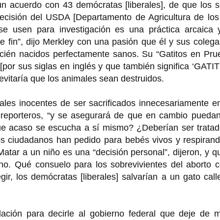
un acuerdo con 43 demócratas [liberales], de que los 
decisión del USDA [Departamento de Agricultura de los
e usen para investigación es una práctica arcaica 
e fin”, dijo Merkley con una pasión que él y sus coleg
ecién nacidos perfectamente sanos. Su “Gatitos en Pru
por sus siglas en inglés y que también significa ‘GATI
 evitaría que los animales sean destruidos.
les inocentes de ser sacrificados innecesariamente en
s reporteros, “y se asegurará de que en cambio puedan
ue acaso se escucha a sí mismo? ¿Deberían ser tratad
s ciudadanos han pedido para bebés vivos y respirand
Matar a un niño es una “decisión personal”, dijeron, y q
o. Qué consuelo para los sobrevivientes del aborto 
r, los demócratas [liberales] salvarían a un gato call
ación para decirle al gobierno federal que deje de m