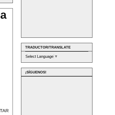
da
TRADUCTOR/TRANSLATE
Select Language
▼
¡SÍGUENOS!
ATAR