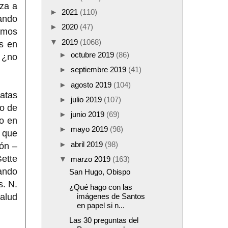
nza a
►
2021
(110)
rando
►
2020
(47)
amos
▼
2019
(1068)
s en
►
octubre 2019
(86)
 ¿no
►
septiembre 2019
(41)
►
agosto 2019
(104)
ratas
►
julio 2019
(107)
to de
►
junio 2019
(69)
do en
►
mayo 2019
(98)
 que
►
abril 2019
(98)
ión –
Gette
▼
marzo 2019
(163)
tando
San Hugo, Obispo
s. N.
¿Qué hago con las
salud
imágenes de Santos
en papel si n...
Las 30 preguntas del