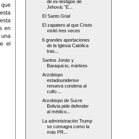
de ex-testigos de
e que
Jehová: "E...
esta
El Santo Grial
esta
El zapatero al que Cristo
s en
visitó tres veces
s una
6 grandes aportaciones
e el
de la Iglesia Católica
tras...
Santos Jonás y
Baraquicio, mártires
Arzobispo
estadounidense
renueva condena al
culto ...
Arzobispo de Sucre
Bolivia pide defender
al médico...
La administración Trump
se consagra como la
más PR...