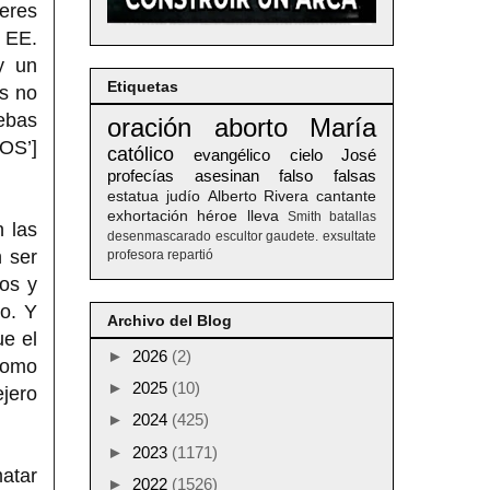
seres
 EE.
y un
Etiquetas
as no
ebas
oración
aborto
María
TOS’]
católico
evangélico
cielo
José
profecías
asesinan
falso
falsas
estatua
judío
Alberto
Rivera
cantante
exhortación
héroe
lleva
Smith
batallas
 las
desenmascarado
escultor
gaudete. exsultate
 ser
profesora
repartió
os y
o. Y
Archivo del Blog
ue el
►
2026
(2)
como
►
2025
(10)
ejero
►
2024
(425)
►
2023
(1171)
atar
►
2022
(1526)