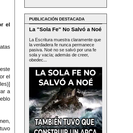
PUBLICACIÓN DESTACADA
r el
La "Sola Fe" No Salvó a Noé
La Escritura muestra claramente que
la verdadera fe nunca permanece
atas
pasiva. Noé no se salvó por una fe
sola y vacía; además de creer,
obedec...
 este
r el
les)]
rar a
eblo
enen,
tuvo