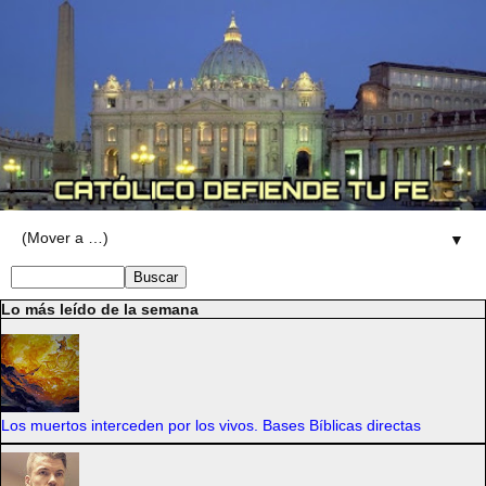
▼
Lo más leído de la semana
Los muertos interceden por los vivos. Bases Bíblicas directas