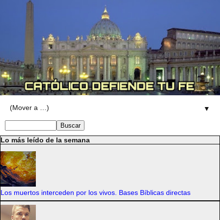
▼
Lo más leído de la semana
Los muertos interceden por los vivos. Bases Bíblicas directas