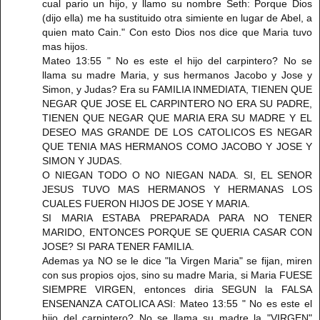
cual pario un hijo, y llamo su nombre Seth: Porque Dios
(dijo ella) me ha sustituido otra simiente en lugar de Abel, a
quien mato Cain." Con esto Dios nos dice que Maria tuvo
mas hijos.
Mateo 13:55 " No es este el hijo del carpintero? No se
llama su madre Maria, y sus hermanos Jacobo y Jose y
Simon, y Judas? Era su FAMILIA INMEDIATA, TIENEN QUE
NEGAR QUE JOSE EL CARPINTERO NO ERA SU PADRE,
TIENEN QUE NEGAR QUE MARIA ERA SU MADRE Y EL
DESEO MAS GRANDE DE LOS CATOLICOS ES NEGAR
QUE TENIA MAS HERMANOS COMO JACOBO Y JOSE Y
SIMON Y JUDAS.
O NIEGAN TODO O NO NIEGAN NADA. SI, EL SENOR
JESUS TUVO MAS HERMANOS Y HERMANAS LOS
CUALES FUERON HIJOS DE JOSE Y MARIA.
SI MARIA ESTABA PREPARADA PARA NO TENER
MARIDO, ENTONCES PORQUE SE QUERIA CASAR CON
JOSE? SI PARA TENER FAMILIA.
Ademas ya NO se le dice "la Virgen Maria" se fijan, miren
con sus propios ojos, sino su madre Maria, si Maria FUESE
SIEMPRE VIRGEN, entonces diria SEGUN la FALSA
ENSENANZA CATOLICA ASI: Mateo 13:55 " No es este el
hijo del carpintero? No se llama su madre la "VIRGEN"