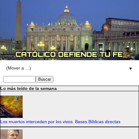
▼
Lo más leído de la semana
Los muertos interceden por los vivos. Bases Bíblicas directas