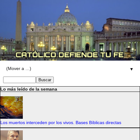
▼
Lo más leído de la semana
Los muertos interceden por los vivos. Bases Bíblicas directas