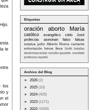
aleza
Etiquetas
Hijo.
oración
aborto
María
católico
evangélico
cielo
José
profecías
asesinan
falso
falsas
 esta
estatua
judío
Alberto
Rivera
cantante
la le
exhortación
héroe
lleva
Smith
batallas
desenmascarado
escultor
gaudete. exsultate
profesora
repartió
entre
Archivo del Blog
►
2026
(2)
 los
►
2025
(10)
elo y
►
2024
(425)
on el
►
2023
(1171)
 amor
►
2022
(1526)