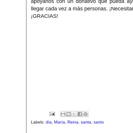
apóyanos con un donativo que pueda ayud
llegar cada vez a más personas. ¡Necesita
¡GRACIAS!
Labels:
día
,
María
,
Reina
,
santa
,
santo