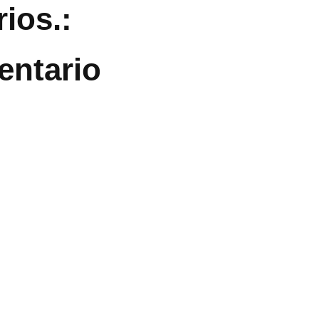
ios.:
entario