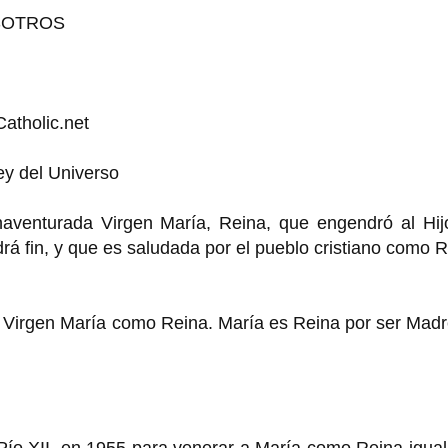
SOTROS
Catholic.net
ey del Universo
aventurada Virgen María, Reina, que engendró al Hij
drá fin, y que es saludada por el pueblo cristiano como 
a Virgen María como Reina. María es Reina por ser Mad
a Pío XII, en 1955 para venerar a María como Reina igua