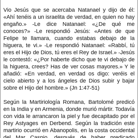
Vio Jesús que se acercaba Natanael y dijo de él:
«Ahí tenéis a un israelita de verdad, en quien no hay
engaño.» -Le dice Natanael: «¿De qué me
conoces?» -Le respondió Jesús: «Antes de que
Felipe te llamara, cuando estabas debajo de la
higuera, te vi.» -Le respondió Natanael: «Rabbí, tú
eres el Hijo de Dios, tú eres el Rey de Israel.» -Jesús
le contestó: «¿Por haberte dicho que te vi debajo de
la higuera, crees? Has de ver cosas mayores.» Y le
añadió: «En verdad, en verdad os digo: veréis el
cielo abierto y a los ángeles de Dios subir y bajar
sobre el Hijo del hombre.» (Jn 1:47-51)
Según la Martiriología Romana, Bartolomé predicó
en la India y en Armenia, donde murió mártir. Todavía
con vida le arrancaron la piel y fue decapitado por el
Rey Astyages en Derbend. Según la tradición este
martirio ocurrió en Abanopolis, en la costa occidental
del Mar Caspio, después de haber predicado