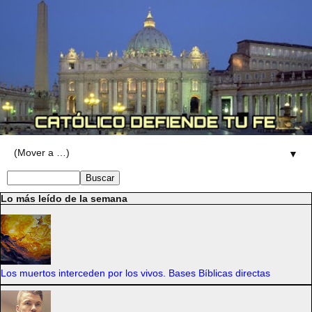
▼
Lo más leído de la semana
Los muertos interceden por los vivos. Bases Bíblicas directas