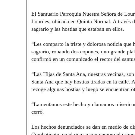
El Santuario Parroquia Nuestra Señora de Lourd
Lourdes, ubicada en Quinta Normal. A través 
sagrario y las hostias que estaban en ellos.
“Les comparto la triste y dolorosa noticia que
sagrario, robando dos copones, uno grande pl
confirmó en un comunicado el rector del santua
“Las Hijas de Santa Ana, nuestras vecinas, son
Santa Ana que hay hostias tiradas en la calle. 
recoge algunas hostias y luego se encuentran ot
“Lamentamos este hecho y clamamos misericord
cerró.
Los hechos denunciados se dan en medio de dist
Combatiente, en el que se conmemora el crimen