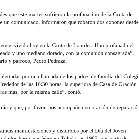
es que este martes sufrieron la profanación de la Gruta de
de un comunicado, informaron que robaron dos copones desde
 hemos vivido hoy en la Gruta de Lourdes. Han profanado el
ateado y uno mediano dorado, con la comunión consagrada”,
rio y párroco, Pedro Pedraza.
 alertadas por una llamada de los padres de familia del Colegi
Alrededor de las 16:30 horas, la superiora de Casa de Oración
ras más, por la misma calle”, contó.
ia y que, por favor, nos acompañen en oración de reparació
intas manifestaciones y disturbios por el Día del Joven
 de los hermanos Vergara Toledo, en 1985, por parte de