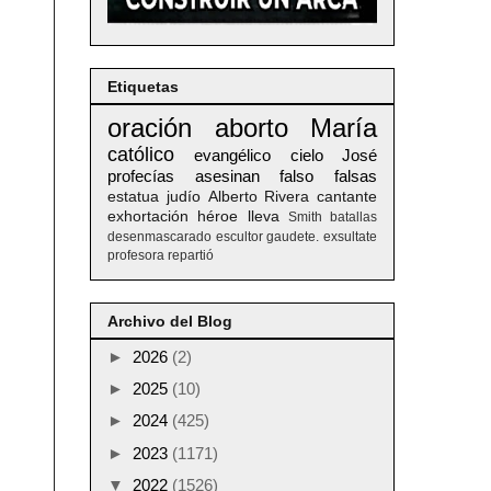
Etiquetas
oración
aborto
María
católico
evangélico
cielo
José
profecías
asesinan
falso
falsas
estatua
judío
Alberto
Rivera
cantante
exhortación
héroe
lleva
Smith
batallas
desenmascarado
escultor
gaudete. exsultate
profesora
repartió
Archivo del Blog
►
2026
(2)
►
2025
(10)
►
2024
(425)
►
2023
(1171)
▼
2022
(1526)