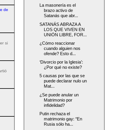
La masonería es el
re de
brazo activo de
Satanás que abr...
SATANÁS ABRAZA A
LOS QUE VIVEN EN
UNIÓN LIBRE, FOR...
er si
¿Cómo reaccionar
cuando alguien nos
ofende? Esto d...
‘Divorcio por la Iglesia’:
¿Por qué no existe?
rtió
5 causas por las que se
puede declarar nulo un
Mat...
¿Se puede anular un
Matrimonio por
infidelidad?
Putin rechaza el
matrimonio gay: “En
Rusia sólo ha...