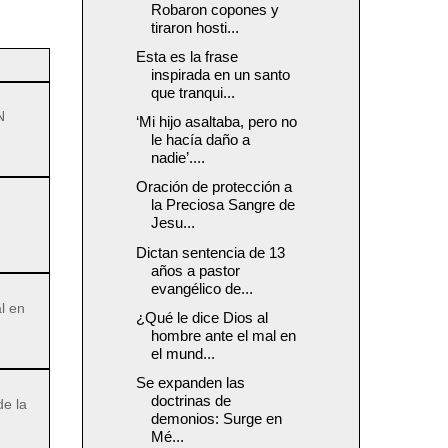
Robaron copones y
tiraron hosti...
Esta es la frase
inspirada en un santo
que tranqui...
N
‘Mi hijo asaltaba, pero no
le hacía daño a
nadie’....
Oración de protección a
la Preciosa Sangre de
Jesu...
Dictan sentencia de 13
años a pastor
evangélico de...
l en
¿Qué le dice Dios al
hombre ante el mal en
el mund...
Se expanden las
doctrinas de
de la
demonios: Surge en
Mé...