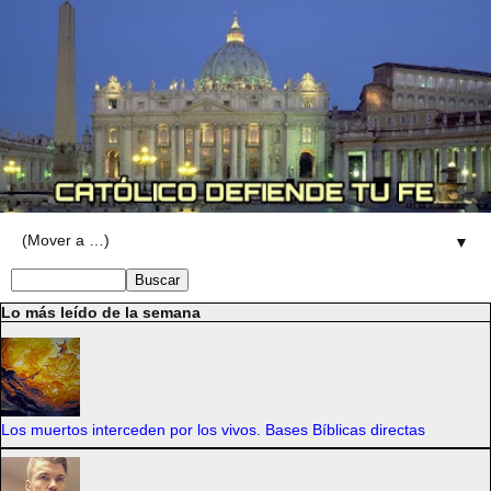
▼
Lo más leído de la semana
Los muertos interceden por los vivos. Bases Bíblicas directas