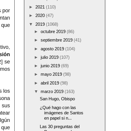
►
2021
(110)
s por
►
2020
(47)
ntan
▼
2019
(1068)
n que
►
octubre 2019
(86)
►
septiembre 2019
(41)
tivo,
►
agosto 2019
(104)
sión
►
julio 2019
(107)
2] se
►
junio 2019
(69)
amos
►
mayo 2019
(98)
►
abril 2019
(98)
 los
▼
marzo 2019
(163)
sona
San Hugo, Obispo
 sus
¿Qué hago con las
ntear
imágenes de Santos
en papel si n...
lgún
Las 30 preguntas del
que