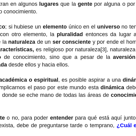
tran en algunos
lugares
que la
gente
por alguna o por
o conocimiento.
co
; si hubiese un
elemento
único en el
universo
no ten
 con otro elemento, la
pluralidad
entonces da lugar a
e la
naturaleza
de un
ser consciente
y por ende el hom
racterísticas,
es religioso por naturaleza[3], naturalez
o
de conocimiento, sino que a pesar de la
aversión
ada
desde ellos y hacia ellos.
académica o espiritual
, es posible aspirar a una
diná
implicarnos el paso por este mundo esta
dinámica
deb
l
donde se eche mano de todas las áreas de
conocimi
te
o no, para poder
entender
para qué está aquí junto
xista, debe de preguntarse tarde o temprano,
¿Cuál e