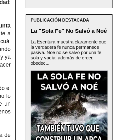
idad:
PUBLICACIÓN DESTACADA
unta
La "Sola Fe" No Salvó a Noé
te a
 cuál
La Escritura muestra claramente que
la verdadera fe nunca permanece
undo
pasiva. Noé no se salvó por una fe
 y ya
sola y vacía; además de creer,
obedec...
hacer
do el
no lo
ve un
enos
a de