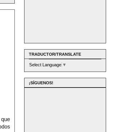
TRADUCTOR/TRANSLATE
Select Language
▼
¡SÍGUENOS!
 que
odos