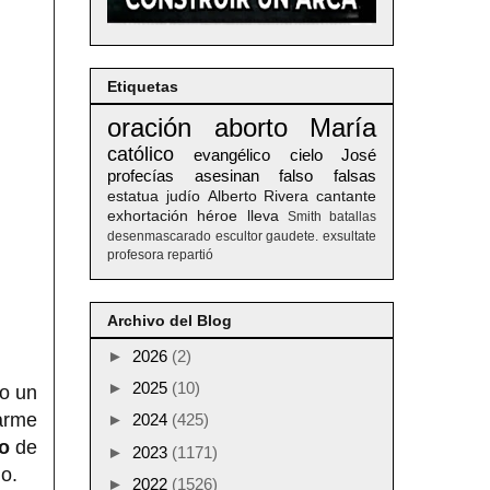
Etiquetas
oración
aborto
María
católico
evangélico
cielo
José
profecías
asesinan
falso
falsas
estatua
judío
Alberto
Rivera
cantante
exhortación
héroe
lleva
Smith
batallas
desenmascarado
escultor
gaudete. exsultate
profesora
repartió
Archivo del Blog
►
2026
(2)
►
2025
(10)
zo un
arme
►
2024
(425)
o
de
►
2023
(1171)
no.
►
2022
(1526)