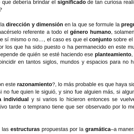
e
que debería brindar el
significado
de tan curiosa real
?
 la
dirección y dimensión
en la que se formule la
preg
hacérselo referente a todo el
género humano
, solamen
re sí mismo o no…, el caso es que el
conjunto
sobre el
r los que ha sido puesto o ha permanecido en este m
depende de quién se esté haciendo ese
planteamiento
,
oincidir en tantos siglos, mundos y espacios para no 
on este
razonamiento
?, lo más probable es que haya si
i no fue quien le siguió, y sino fue alguien más, si algu
 individual
y si varios lo hicieron entonces se vuel
ivo tarde o temprano tiene que ser observado por lo m
 las
estructuras
propuestas por la
gramática
–a maner