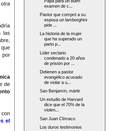
Papa para un buen
 otra
examen de c...
Pastor que compró a su
esposa un lamborghini
pide ...
dría
 las
La historia de la mujer
que ha superado un
bre,
parto p...
a que
Líder sectario
por
condenado a 20 años
de prisión por ...
Detienen a pastor
mica
evangélico acusado
de violar a u...
e de
San Benjamín, mártir
ento
Un estudio de Harvard
dice que el 70% de la
violen...
 con
San Juan Clímaco
s el
Los duros testimonios