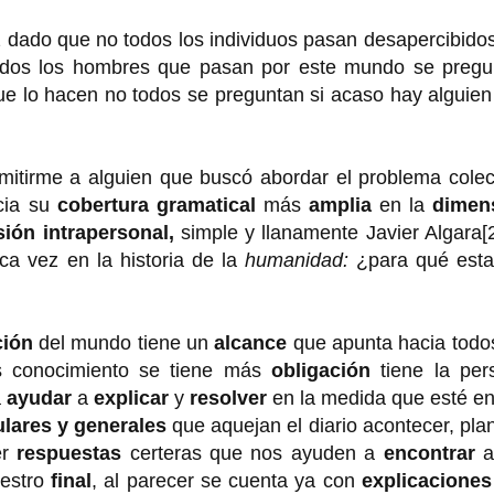
 dado que no todos los individuos pasan desapercibido
todos los hombres que pasan por este mundo se pregu
ue lo hacen no todos se preguntan si acaso hay alguie
mitirme a alguien que buscó abordar el problema colec
cia su
cobertura gramatical
más
amplia
en la
dimen
ión intrapersonal,
simple y llanamente Javier Algara[
ca vez en la historia de la
humanidad:
¿para qué est
ción
del mundo tiene un
alcance
que apunta hacia todos
 conocimiento se tiene más
obligación
tiene la per
a
ayudar
a
explicar
y
resolver
en la medida que esté en
ulares y generales
que aquejan el diario acontecer, pla
er
respuestas
certeras que nos ayuden a
encontrar
a
uestro
final
, al parecer se cuenta ya con
explicaciones