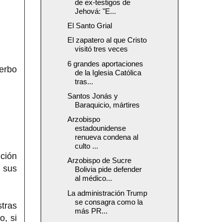
de ex-testigos de
Jehová: "E...
El Santo Grial
El zapatero al que Cristo
visitó tres veces
6 grandes aportaciones
verbo
de la Iglesia Católica
tras...
Santos Jonás y
Baraquicio, mártires
Arzobispo
estadounidense
renueva condena al
culto ...
nción
Arzobispo de Sucre
n sus
Bolivia pide defender
al médico...
La administración Trump
se consagra como la
tras
más PR...
o, si