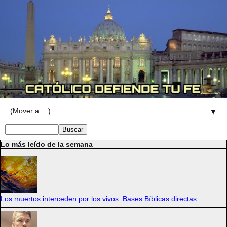
▼
Lo más leído de la semana
Los muertos interceden por los vivos. Bases Bíblicas directas