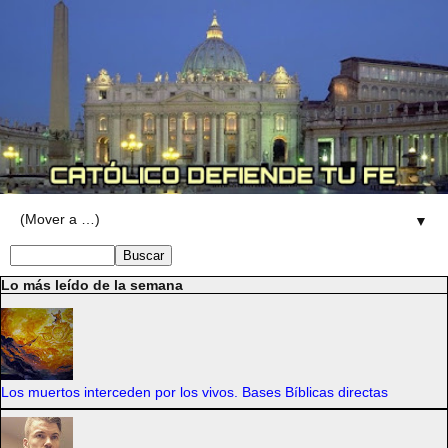
▼
Lo más leído de la semana
Los muertos interceden por los vivos. Bases Bíblicas directas