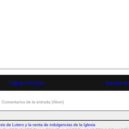
Página Principal
Entrada an
:
Comentarios de la entrada (Atom)
esis de Lutero y la venta de indulgencias de la Iglesia