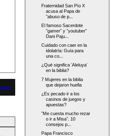
Fraternidad San Pío X
acusa al Papa de
"abuso de p...
El famoso Sacerdote
"gamer" y "youtuber"
Dani Paju...
Cuidado con caer en la
idolatría: Guía para
una co...
¿Qué significa 'Aleluya'
en la biblia?
7 Mujeres en la biblia
que dejaron huella
tigua
¿Es pecado ir a los
casinos de juegos y
apuestas?
"Me cuesta mucho rezar
o ir a Misa". 10
consejos p...
Papa Francisco