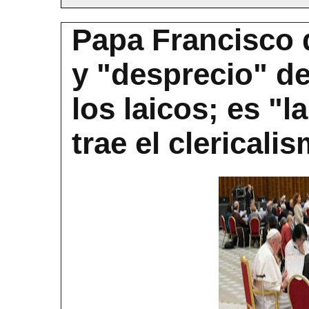
Papa Francisco 
y "desprecio" d
los laicos; es "
trae el clericali