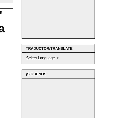
"
a
TRADUCTOR/TRANSLATE
Select Language
▼
¡SÍGUENOS!