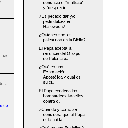
N
denuncia el "maltrato"
y "desprecio...
¿Es pecado dar y/o
pedir dulces en
Halloween?
¿Quiénes son los
palestinos en la Biblia?
El Papa acepta la
renuncia del Obispo
l en
de Polonia e...
¿Qué es una
Exhortación
Apostólica y cuál es
su di...
de la
El Papa condena los
bombardeos israelíes
contra el...
re de
¿Cuándo y cómo se
considera que el Papa
está habla...
¿Qué es una Encíclica?