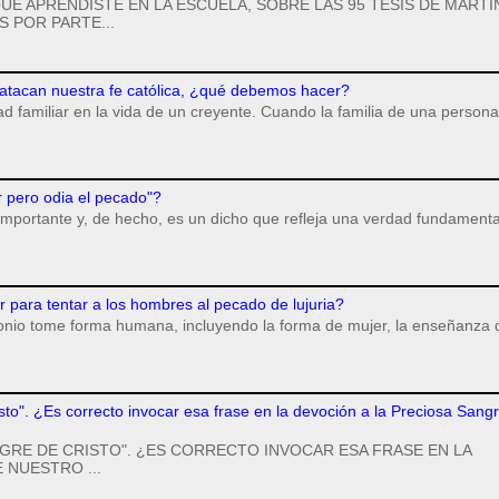
UE APRENDISTE EN LA ESCUELA, SOBRE LAS 95 TESIS DE MARTÍ
 POR PARTE...
 atacan nuestra fe católica, ¿qué debemos hacer?
dad familiar en la vida de un creyente. Cuando la familia de una persona
r pero odia el pecado"?
importante y, de hecho, es un dicho que refleja una verdad fundamenta
para tentar a los hombres al pecado de lujuria?
monio tome forma humana, incluyendo la forma de mujer, la enseñanza 
isto". ¿Es correcto invocar esa frase en la devoción a la Preciosa Sang
GRE DE CRISTO". ¿ES CORRECTO INVOCAR ESA FRASE EN LA
 NUESTRO ...