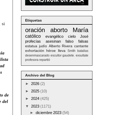
Etiquetas
 si
oración
aborto
María
católico
evangélico
cielo
José
profecías
asesinan
falso
falsas
estatua
judío
Alberto
Rivera
cantante
exhortación
héroe
lleva
Smith
batallas
sia
desenmascarado
escultor
gaudete. exsultate
lista
profesora
repartió
dad
os
Archivo del Blog
►
2026
(2)
►
2025
(10)
to de
►
2024
(425)
e del
▼
2023
(1171)
►
diciembre 2023
(54)