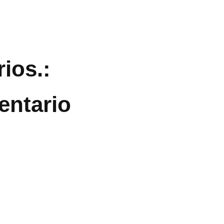
ios.:
entario