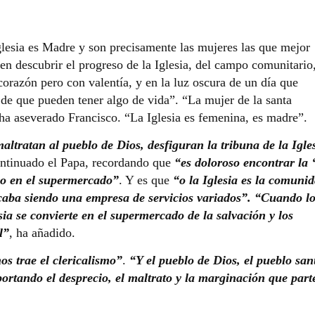
Iglesia es Madre y son precisamente las mujeres las que mejor
ben descubrir el progreso de la Iglesia, del campo comunitario,
 corazón pero con valentía, y en la luz oscura de un día que
de que pueden tener algo de vida”. “La mujer de la santa
 ha aseverado Francisco. “La Iglesia es femenina, es madre”.
altratan al pueblo de Dios, desfiguran la tribuna de la Igle
ontinuado el Papa, recordando que
“es doloroso encontrar la ‘
omo en el supermercado”
. Y es que
“o la Iglesia es la comuni
acaba siendo una empresa de servicios variados”. “Cuando l
sia se convierte en el supermercado de la salvación y los
l”
, ha añadido.
os trae el clericalismo”
.
“Y el pueblo de Dios, el pueblo san
ortando el desprecio, el maltrato y la marginación que part