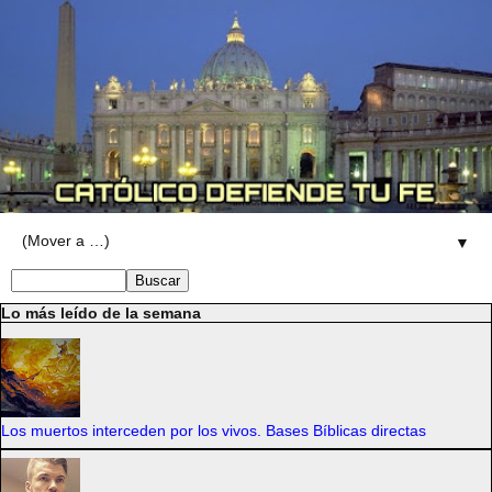
▼
Lo más leído de la semana
Los muertos interceden por los vivos. Bases Bíblicas directas