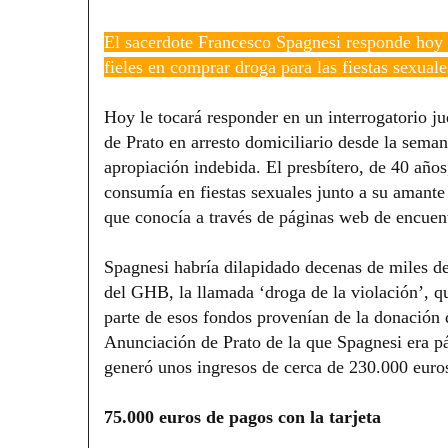
El sacerdote Francesco Spagnesi responde hoy a
fieles en comprar droga para las fiestas sexuale
Hoy le tocará responder en un interrogatorio ju
de Prato en arresto domiciliario desde la sema
apropiación indebida. El presbítero, de 40 años
consumía en fiestas sexuales junto a su amante
que conocía a través de páginas web de encuent
Spagnesi habría dilapidado decenas de miles de
del GHB, la llamada ‘droga de la violación’, 
parte de esos fondos provenían de la donación q
Anunciación de Prato de la que Spagnesi era pár
generó unos ingresos de cerca de 230.000 euros
75.000 euros de pagos con la tarjeta