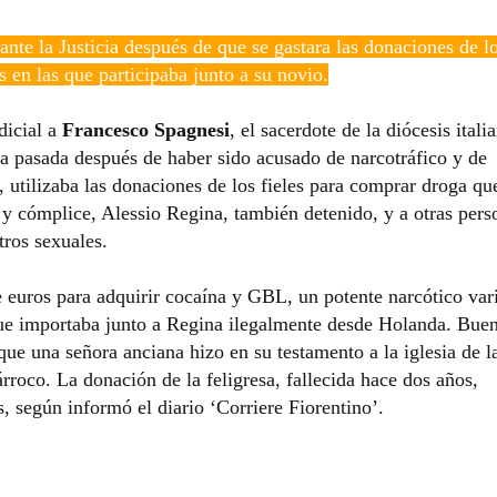
nte la Justicia después de que se gastara las donaciones de l
s en las que participaba junto a su novio.
dicial a
Francesco Spagnesi
, el sacerdote de la diócesis itali
na pasada después de haber sido acusado de narcotráfico y de
, utilizaba las donaciones de los fieles para comprar droga qu
 y cómplice, Alessio Regina, también detenido, y a otras pers
ros sexuales.
 euros para adquirir cocaína y GBL, un potente narcótico var
que importaba junto a Regina ilegalmente desde Holanda. Bue
ue una señora anciana hizo en su testamento a la iglesia de l
roco. La donación de la feligresa, fallecida hace dos años,
, según informó el diario ‘Corriere Fiorentino’.