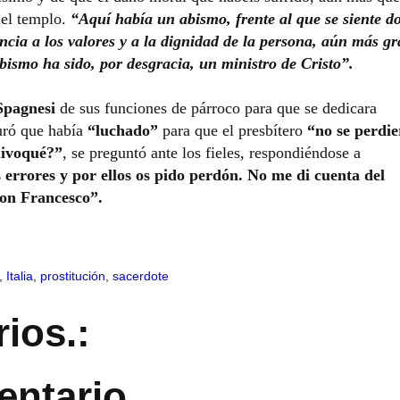
 el templo.
“Aquí había un abismo, frente al que se siente d
ncia a los valores y a la dignidad de la persona, aún más gr
ismo ha sido, por desgracia, un ministro de Cristo”.
Spagnesi
de sus funciones de párroco para que se dedicara
uró que había
“luchado”
para que el presbítero
“no se perdie
uivoqué?”
, se preguntó ante los fieles, respondiéndose a
rrores y por ellos os pido perdón. No me di cuenta del
don Francesco”.
,
Italia
,
prostitución
,
sacerdote
ios.:
entario