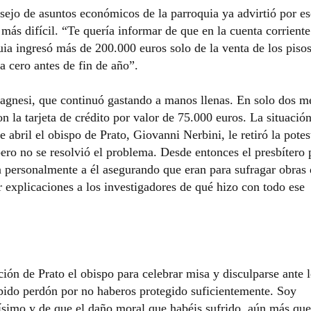
ejo de asuntos económicos de la parroquia ya advirtió por es
 más difícil. “Te quería informar de que en la cuenta corriente
a ingresó más de 200.000 euros solo de la venta de los pisos
a cero antes de fin de año”.
agnesi, que continuó gastando a manos llenas. En solo dos m
n la tarjeta de crédito por valor de 75.000 euros. La situació
 abril el obispo de Prato, Giovanni Nerbini, le retiró la potes
 pero no se resolvió el problema. Desde entonces el presbítero 
an personalmente a él asegurando que eran para sufragar obras
r explicaciones a los investigadores de qué hizo con todo ese
ión de Prato el obispo para celebrar misa y disculparse ante 
s pido perdón por no haberos protegido suficientemente. Soy
ísimo y de que el daño moral que habéis sufrido, aún más que