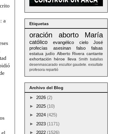
crito
: a
Etiquetas
oración
aborto
María
católico
evangélico
cielo
José
eses
profecías
asesinan
falso
falsas
n
estatua
judío
Alberto
Rivera
cantante
tad
exhortación
héroe
lleva
Smith
batallas
pidió
desenmascarado
escultor
gaudete. exsultate
profesora
repartió
 de
Archivo del Blog
►
2026
(2)
►
2025
(10)
►
2024
(425)
los
►
2023
(1171)
 el
►
2022
(1526)