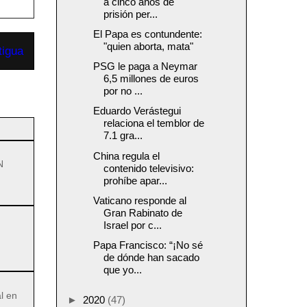
a cinco años de
prisión per...
El Papa es contundente:
"quien aborta, mata"
tigua
PSG le paga a Neymar
6,5 millones de euros
por no ...
Eduardo Verástegui
relaciona el temblor de
7.1 gra...
China regula el
N
contenido televisivo:
prohíbe apar...
Vaticano responde al
Gran Rabinato de
Israel por c...
Papa Francisco: “¡No sé
de dónde han sacado
que yo...
l en
►
2020
(47)