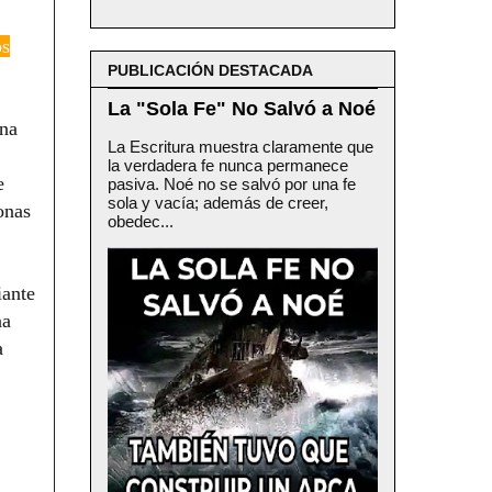
os
PUBLICACIÓN DESTACADA
La "Sola Fe" No Salvó a Noé
ana
La Escritura muestra claramente que
la verdadera fe nunca permanece
e
pasiva. Noé no se salvó por una fe
sola y vacía; además de creer,
onas
obedec...
iante
na
a