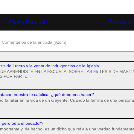
Página Principal
Entrada an
:
Comentarios de la entrada (Atom)
esis de Lutero y la venta de indulgencias de la Iglesia
UE APRENDISTE EN LA ESCUELA, SOBRE LAS 95 TESIS DE MARTÍ
 POR PARTE...
 atacan nuestra fe católica, ¿qué debemos hacer?
dad familiar en la vida de un creyente. Cuando la familia de una persona
r pero odia el pecado"?
importante y, de hecho, es un dicho que refleja una verdad fundamenta